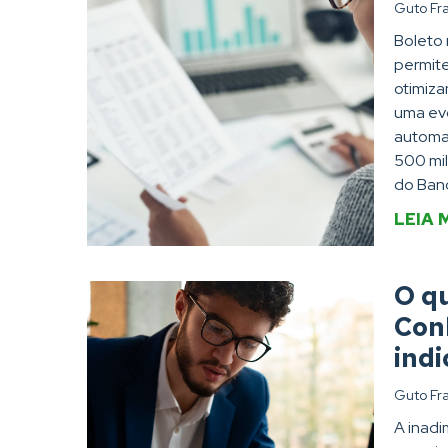
Guto Fr
Boleto
permite
otimiza
uma ev
automat
500 mi
do Banc
LEIA 
O qu
Conh
ind
Guto Fr
A inadi