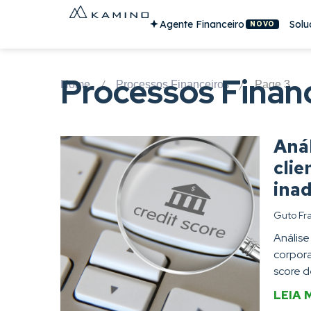
Agente Financeiro
Solu
NOVO
Processos Finan
/
/
Home
Processos Financeiros
Page 3
Anál
clie
ina
Guto Fr
Análise
corpora
score de
LEIA 