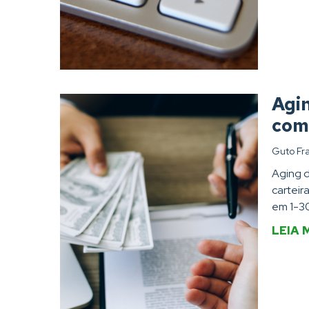
Agin
com
Guto Fr
Aging d
carteir
em 1-30
LEIA 