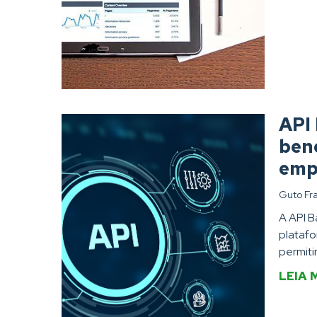
API 
bene
emp
Guto Fr
A API B
platafo
permiti
LEIA 