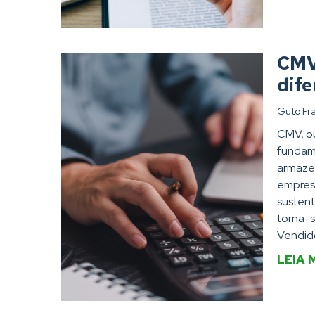
CMV:
dif
Guto Fr
CMV, ou
fundame
armazen
empresa
sustent
torna-s
Vendido
LEIA 