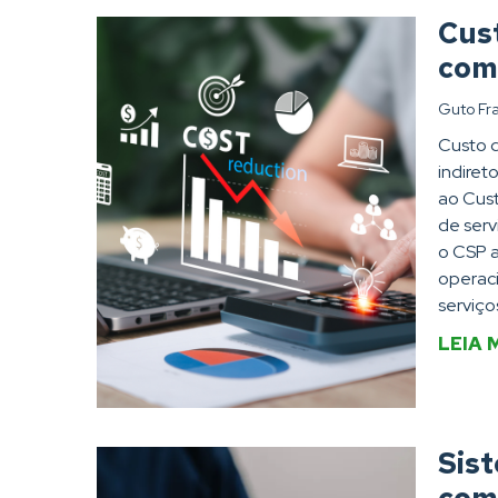
Cust
com
Guto Fr
Custo d
indiret
ao Cus
de serv
o CSP a
operaci
serviço
LEIA 
Sis