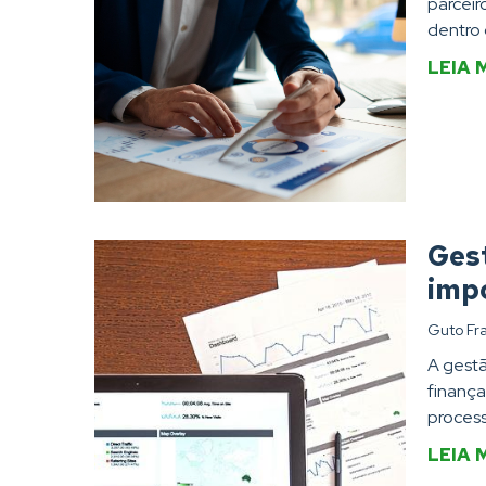
parcei
dentro 
LEIA 
Ges
impo
Guto Fr
A gestã
finança
process
LEIA 