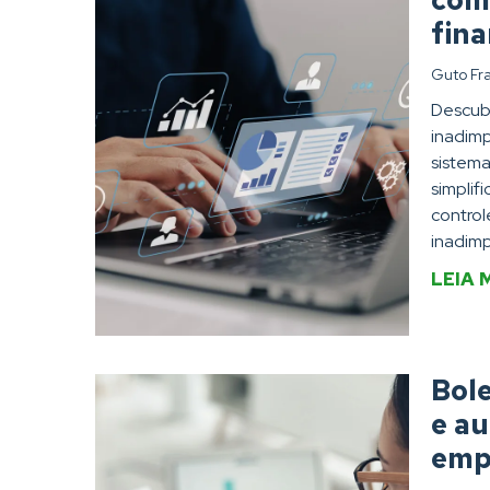
com
fina
Guto Fr
Descub
inadimp
sistem
simplif
control
inadimp
LEIA 
Bole
e a
emp