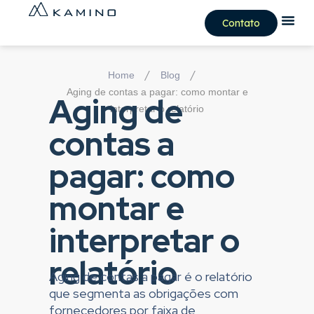
Contato
/
/
Home
Blog
Aging de contas a pagar: como montar e
Aging de
interpretar o relatório
contas a
pagar: como
montar e
interpretar o
relatório
Aging de contas a pagar é o relatório
que segmenta as obrigações com
fornecedores por faixa de