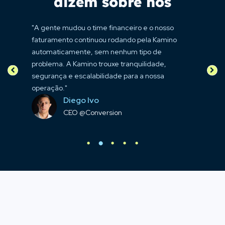
dizem sobre nós
os,
"A gente mudou o time financeiro e o nosso
"H
faturamento continuou rodando pela Kamino
as
automaticamente, sem nenhum tipo de
Te
 a
problema. A Kamino trouxe tranquilidade,
co
segurança e escalabilidade para a nossa
Ka
operação."
pr
Diego Ivo
CEO @Conversion