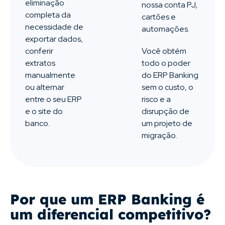
eliminação
nossa conta PJ,
completa da
cartões e
necessidade de
automações.
exportar dados,
conferir
Você obtém
extratos
todo o poder
manualmente
do ERP Banking
ou alternar
sem o custo, o
entre o seu ERP
risco e a
e o site do
disrupção de
banco.
um projeto de
migração.
Por que um ERP Banking é
um diferencial competitivo?