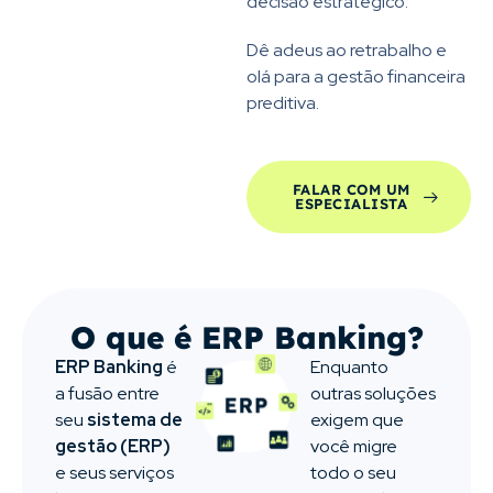
decisão estratégico.
Dê adeus ao retrabalho e
olá para a gestão financeira
preditiva.
FALAR COM UM
ESPECIALISTA
O que é ERP Banking?
ERP Banking
é
Enquanto
a fusão entre
outras soluções
seu
sistema de
exigem que
gestão (ERP)
você migre
e seus serviços
todo o seu