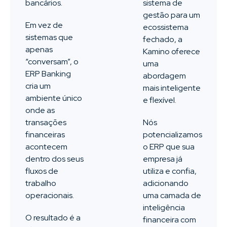
bancários.
sistema de
gestão para um
Em vez de
ecossistema
sistemas que
fechado, a
apenas
Kamino oferece
“conversam”, o
uma
ERP Banking
abordagem
cria um
mais inteligente
ambiente único
e flexível.
onde as
transações
Nós
financeiras
potencializamos
acontecem
o ERP que sua
dentro dos seus
empresa já
fluxos de
utiliza e confia,
trabalho
adicionando
operacionais.
uma camada de
inteligência
O resultado é a
financeira com