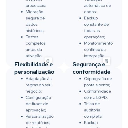
processos;
automática de
Migração
dados;
segura de
Backup
dados
constante de
históricos;
todas as
Testes
operações;
completos
Monitoramento
antes da
contínuo da
ativação.
integração.
Segurança e
Flexibilidade e
conformidade
personalização
Criptografia de
Adaptação às
ponta a ponta;
regras do seu
Conformidade
negócio;
com a LGPD;
Configuração
Trilha de
de fluxos de
auditoria
aprovação;
completa;
Personalização
Backup
de relatórios;