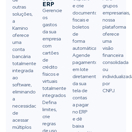
ERP
e crie
grupos
outras
Gerencie
documentos
empresariais,
soluções,
os
fiscais e
nossa
a
gastos
boletos
plataforma
Kamino
da sua
de
oferece
oferece
empresa
forma
uma
uma
com
automática.
visão
conta
cartões
Agende
financeira
bancária
de
pagamentos
consolidada
totalmente
crédito
em lote
ou
integrada
físicos e
diretamente
individualizad
ao
virtuais
da sua
por
software,
totalmente
tela de
CNPJ.
eliminando
integrados.
contas
a
Defina
a pagar
necessidade
limites,
no ERP
de
crie
e dê
acessar
regras
baixa
múltiplos
de uso