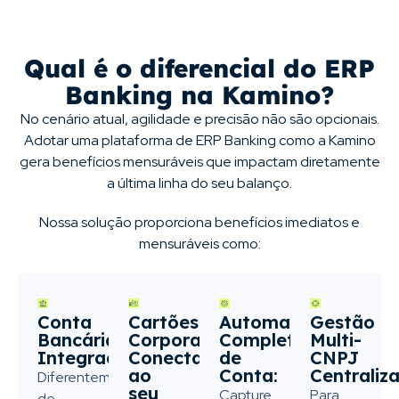
Qual é o diferencial do ERP
Banking na Kamino?
No cenário atual, agilidade e precisão não são opcionais.
Adotar uma plataforma de ERP Banking como a Kamino
gera benefícios mensuráveis que impactam diretamente
a última linha do seu balanço.
Nossa solução proporciona benefícios imediatos e
mensuráveis como:
Conta
Cartões
Automação
Gestão
Bancária
Corporativos
Completa
Multi-
Integrada
Conectados
de
CNPJ
ao
Conta:
Centraliz
Diferentemente
seu
Capture
Para
de