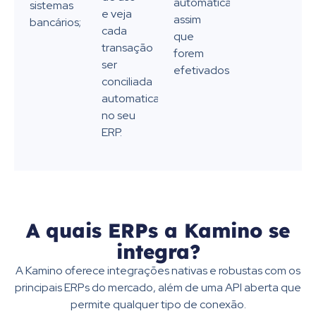
automática
sistemas
e veja
assim
bancários;
cada
que
transação
forem
ser
efetivados.
conciliada
automaticamente
no seu
ERP.
A quais ERPs a Kamino se
integra?
A Kamino oferece integrações nativas e robustas com os
principais ERPs do mercado, além de uma API aberta que
permite qualquer tipo de conexão.