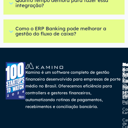
Quanto tempo demora para fazer essa
integração?
Como o ERP Banking pode melhorar a
gestão do fluxo de caixa?
A
Ma
Us
Ba
K
a
o
Cur
Kamino é um software completo de gestão
K
Gra
So
ap
a
financeira desenvolvido para empresas de porte
Pa
K
Ca
Ka
de
médio no Brasil. Oferecemos eficiência para
no
Re
Su
Ka
se
na
controllers e gestores financeiros,
Con
Bl
Míd
sm
automatizando rotinas de pagamentos,
Rel
Car
recebimentos e conciliação bancária.
Co
Ka
Ca
de
Cr