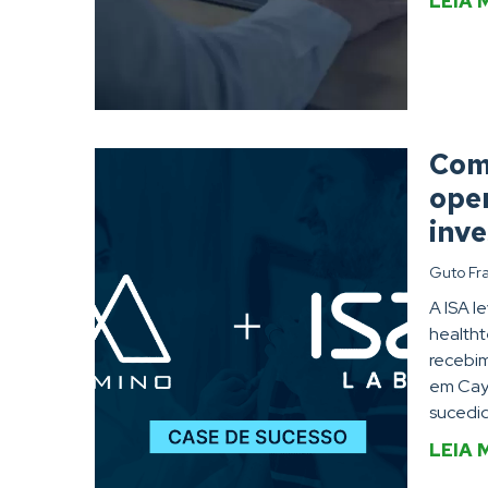
LEIA 
Com
oper
inve
Guto Fr
A ISA l
healtht
recebim
em Caym
sucedid
LEIA 