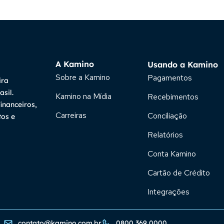
A Kamino
Usando a Kamino
Sobre a Kamino
Pagamentos
ira
sil.
Kamino na Mídia
Recebimentos
inanceiros,
Carreiras
Conciliação
tos e
Relatórios
Conta Kamino
Cartão de Crédito
Integrações
contato@kamino.com.br
0800 369 0000