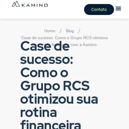
Contato
/
/
Home
Blog
Case de sucesso: Como o Grupo RCS otimizou
Case de
sua rotina financeira com a Kamino
sucesso:
Como o
Grupo RCS
otimizou sua
rotina
financeira