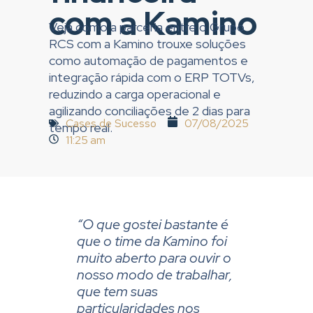
com a Kamino
Veja como a parceria entre o Grupo
RCS com a Kamino trouxe soluções
como automação de pagamentos e
integração rápida com o ERP TOTVs,
reduzindo a carga operacional e
agilizando conciliações de 2 dias para
Cases de Sucesso
07/08/2025
tempo real.
11:25 am
“O que gostei bastante é
que o time da Kamino foi
muito aberto para ouvir o
nosso modo de trabalhar,
que tem suas
particularidades nos