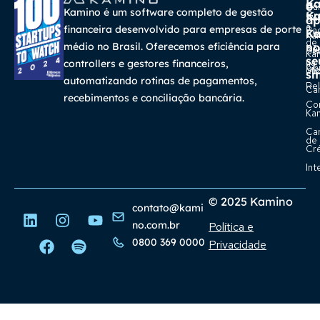
K
a
o
Cur
Kamino é um software completo de gestão
K
Gra
So
ap
a
financeira desenvolvido para empresas de porte
Pa
K
Ca
Ka
de
médio no Brasil. Oferecemos eficiência para
no
Re
Su
Ka
se
na
controllers e gestores financeiros,
Con
Bl
Míd
sm
automatizando rotinas de pagamentos,
Rel
Car
recebimentos e conciliação bancária.
Co
Ka
Ca
de
Cr
Int
© 2025 Kamino
contato@kami
no.com.br
Política e
0800 369 0000
Privacidade