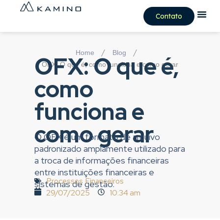
Contato
/
/
Home
Blog
OFX: O que é,
OFX: O que é, como funciona e como gerar
como
funciona e
como gerar
O OFX é um formato de arquivo
padronizado amplamente utilizado para
a troca de informações financeiras
entre instituições financeiras e
Processos Financeiros
sistemas de gestão.
29/07/2025
10:34 am