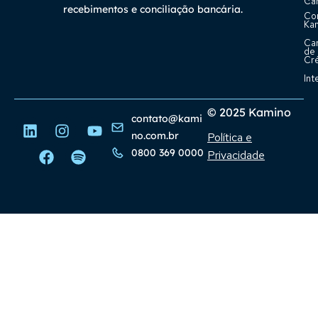
Car
recebimentos e conciliação bancária.
Co
Ka
Ca
de
Cr
Int
© 2025 Kamino
contato@kami
no.com.br
Política e
0800 369 0000
Privacidade