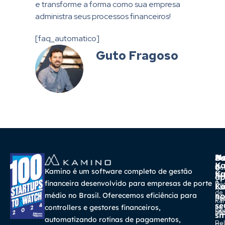
e transforme a forma como sua empresa
administra seus processos financeiros!
[faq_automatico]
Guto Fragoso
A
Ma
Us
Ba
K
a
o
Cur
Kamino é um software completo de gestão
K
Gra
So
ap
a
financeira desenvolvido para empresas de porte
Pa
K
Ca
Ka
de
médio no Brasil. Oferecemos eficiência para
no
Re
Su
Ka
se
na
controllers e gestores financeiros,
Con
Bl
Míd
sm
automatizando rotinas de pagamentos,
Rel