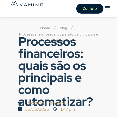
Contato
/
/
Home
Blog
Processos financeiros: quais são os principais e
Processos
como automatizar?
financeiros:
quais são os
principais e
como
automatizar?
Processos Financeiros
05/06/2025
4:47 pm