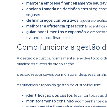
manter a empresa financeiramente saudáve
apoiar a tomada de decisões estratégicas:
seguras;
definir preços competitivos:
ajuda a precifi
melhorar a eficiência operacional:
identifica
guiar investimentos e expansão
: a empresa 
evitando riscos financeiros.
Como funciona a gestão d
A gestão de custos, normalmente, envolve todo o dep
otimizar os custos da organização.
Eles são responsáveis por monitorar despesas, analis
As principais etapas da gestão de custos incluem:
identificação dos custos
: levantar todas as 
monitoramento contínuo
: acompanhar os gas
planejamento financeiro
: definir orçamentos