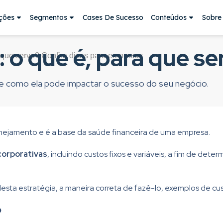
ções
Segmentos
Cases De Sucesso
Conteúdos
Sobre
 o que é, para que se
a que serve? Confira dicas para empresas
 e como ela pode impactar o sucesso do seu negócio.
nejamento e é a base da saúde financeira de uma empresa.
corporativas
, incluindo custos fixos e variáveis, a fim de det
desta estratégia, a maneira correta de fazê-lo, exemplos de cu
?