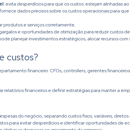
l:
evita desperdícios para que os custos estejam alinhadas ao
fornece dados precisos sobre os custos operacionais para que 
car produtos e serviços corretamente;
 gargalos e oportunidades de otimização para reduzir custos d
pode planejar investimentos estratégicos, alocar recursos com
e custos?
artamento financeiro. CFOs, controllers, gerentes financeiros
ar relatórios financeiros e definir estratégias para manter a e
despesas do negócio, separando custos fixos, variáveis, diretos e
tos para evitar desperdícios e identificar oportunidades de e
 e alinhar as despesas ao crescimento da empresa;