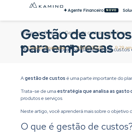
Agente Financeiro
Solu
NOVO
Gestão de custos:
/
/
Home
Blog
Gestão de custos: o que é, par
para empresas
Gestão Financeira
29/07/2025
9:29 am
Entenda qual é o objetivo da gestão de custos
A
gestão de custos
é uma parte importante do pla
Trata-se de uma
estratégia que analisa as gasto 
produtos e serviços.
Neste artigo, você aprenderá mais sobre o objetivo 
O que é gestão de custos