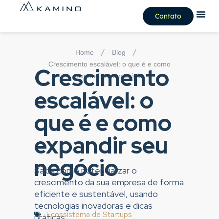
Contato
/
/
Home
Blog
Crescimento escalável: o que é e como
Crescimento
expandir seu negócio
escalável: o
que é e como
expandir seu
negócio
Saiba como potencializar o
crescimento da sua empresa de forma
eficiente e sustentável, usando
tecnologias inovadoras e dicas
Ecossistema de Startups
práticas.