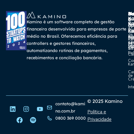
A
Ma
Us
Ba
K
a
o
Cur
Kamino é um software completo de gestão
K
Gra
So
ap
a
financeira desenvolvido para empresas de porte
Pa
K
Ca
Ka
de
médio no Brasil. Oferecemos eficiência para
no
Re
Su
Ka
se
na
controllers e gestores financeiros,
Con
Bl
Míd
sm
automatizando rotinas de pagamentos,
Rel
Car
recebimentos e conciliação bancária.
Co
Ka
Ca
de
Cr
Int
© 2025 Kamino
contato@kami
no.com.br
Política e
0800 369 0000
Privacidade