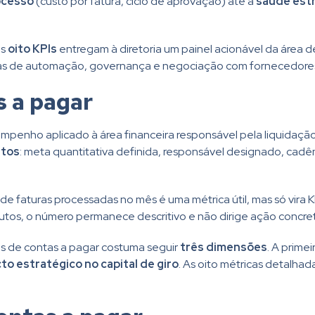
ocesso
(custo por fatura, ciclo de aprovação) até a
saúde estr
es
oito KPIs
entregam à diretoria um painel acionável da área 
ivas de automação, governança e negociação com fornecedore
s a pagar
mpenho aplicado à área financeira responsável pela liquidaçã
utos
: meta quantitativa definida, responsável designado, c
 de faturas processadas no mês é uma métrica útil, mas só vir
utos, o número permanece descritivo e não dirige ação concre
s de contas a pagar costuma seguir
três dimensões
. A prime
to estratégico no capital de giro
. As oito métricas detalha