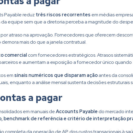
ontas a pagar
nts Payable reduz
três riscos recorrentes
em médias empresas
 da equipe sem que a diretoria perceba a magnitude do desper
por atraso na aprovação. Fornecedores que oferecem descon
 demora mais do que a janela contratual.
o comercial
com fornecedores estratégicos. Atrasos sistemá
a parceiros e aumentam a exposição a fornecedor único quando 
scos em
sinais numéricos que disparam ação
antes da consol
ais, enquanto a análise mensal sustenta decisões estruturais s
contas a pagar
onsolidados em manuais de
Accounts Payable
do mercado inte
o, benchmark de referência e critério de interpretação pr
ão completa da operação de AP, dos custos transacionais à saúd