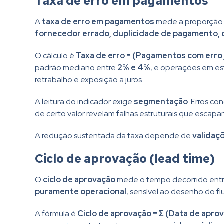
Taxa de erro em pagamentos
A
taxa de erro em pagamentos
mede a proporção d
fornecedor errado, duplicidade de pagamento, c
O cálculo é
Taxa de erro = (Pagamentos com erro 
padrão mediano entre
2% e 4%
, e operações em es
retrabalho e exposição a juros.
A leitura do indicador exige
segmentação
. Erros c
de certo valor revelam falhas estruturais que escap
A redução sustentada da taxa depende de
validaç
Ciclo de aprovação (lead time)
O
ciclo de aprovação
mede o tempo decorrido entre
puramente operacional
, sensível ao desenho do fl
A fórmula é
Ciclo de aprovação = Σ (Data de apro