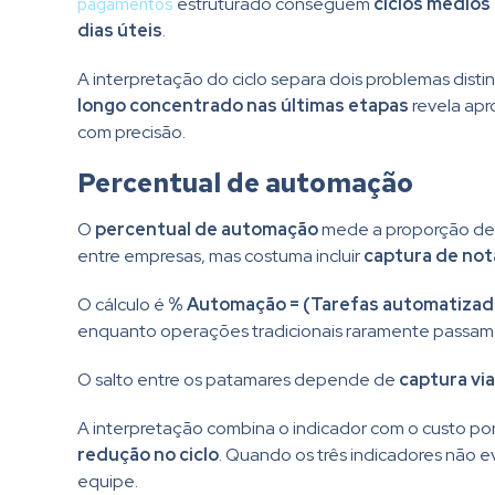
pagamentos
estruturado conseguem
ciclos médios
dias úteis
.
A interpretação do ciclo separa dois problemas disti
longo concentrado nas últimas etapas
revela apr
com precisão.
Percentual de automação
O
percentual de automação
mede a proporção de 
entre empresas, mas costuma incluir
captura de not
O cálculo é
% Automação = (Tarefas automatizadas
enquanto operações tradicionais raramente passa
O salto entre os patamares depende de
captura vi
A interpretação combina o indicador com o custo po
redução no ciclo
. Quando os três indicadores não 
equipe.