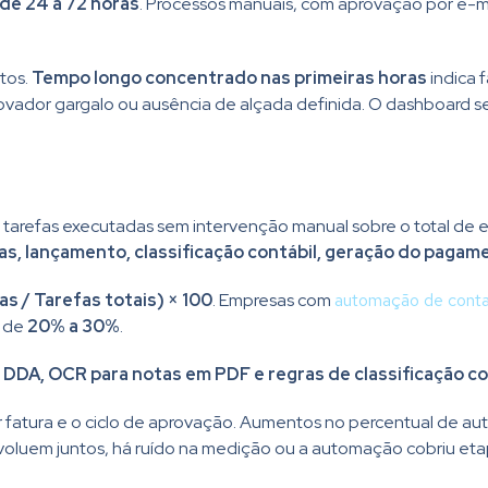
 de 24 a 72 horas
. Processos manuais, com aprovação por e-m
ntos.
Tempo longo concentrado nas primeiras horas
indica f
ovador gargalo ou ausência de alçada definida. O dashboard se
tarefas executadas sem intervenção manual sobre o total de 
as, lançamento, classificação contábil, geração do pagame
 / Tarefas totais) × 100
. Empresas com
automação de conta
m de
20% a 30%
.
a DDA, OCR para notas em PDF e regras de classificação c
r fatura e o ciclo de aprovação. Aumentos no percentual de a
evoluem juntos, há ruído na medição ou a automação cobriu eta