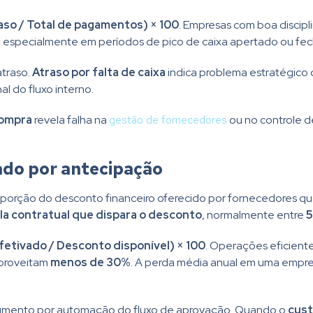
aso / Total de pagamentos) × 100
. Empresas com boa discip
, especialmente em períodos de pico de caixa apertado ou fec
atraso.
Atraso por falta de caixa
indica problema estratégico 
l do fluxo interno.
compra
revela falha na
gestão de fornecedores
ou no controle 
ado por antecipação
orção do desconto financeiro oferecido por fornecedores qu
la contratual que dispara o desconto
, normalmente entre
5
etivado / Desconto disponível) × 100
. Operações eficient
aproveitam
menos de 30%
. A perda média anual em uma empr
rgumento por automação do fluxo de aprovação. Quando o
cust