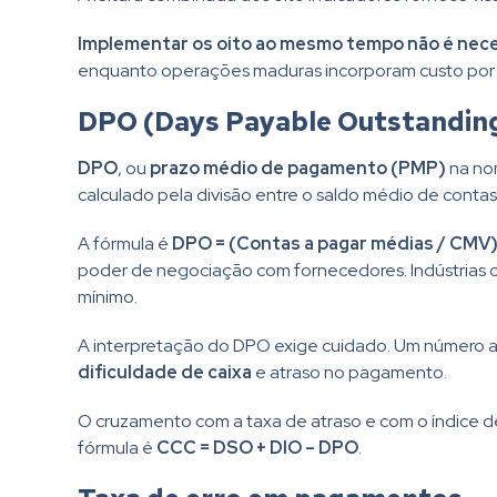
Implementar os oito ao mesmo tempo não é ne
enquanto operações maduras incorporam custo por 
DPO (Days Payable Outstandin
DPO
, ou
prazo médio de pagamento (PMP)
na nom
calculado pela divisão entre o saldo médio de contas
A fórmula é
DPO = (Contas a pagar médias / CMV)
poder de negociação com fornecedores. Indústrias c
mínimo.
A interpretação do DPO exige cuidado. Um número a
dificuldade de caixa
e atraso no pagamento.
O cruzamento com a taxa de atraso e com o índice d
fórmula é
CCC = DSO + DIO – DPO
.