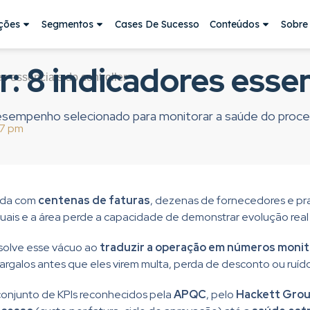
ções
Segmentos
Cases De Sucesso
Conteúdos
Sobre
r: 8 indicadores esse
s essenciais do controller
 desempenho selecionado para monitorar a saúde do proc
37 pm
ida com
centenas de faturas
, dezenas de fornecedores e p
tuais e a área perde a capacidade de demonstrar evolução real p
esolve esse vácuo ao
traduzir a operação em números monit
gargalos antes que eles virem multa, perda de desconto ou ruí
 conjunto de KPIs reconhecidos pela
APQC
, pelo
Hackett Gro