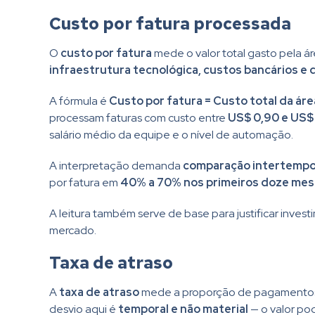
Custo por fatura processada
O
custo por fatura
mede o valor total gasto pela á
infraestrutura tecnológica, custos bancários e
A fórmula é
Custo por fatura = Custo total da ár
processam faturas com custo entre
US$ 0,90 e US$
salário médio da equipe e o nível de automação.
A interpretação demanda
comparação intertempor
por fatura em
40% a 70% nos primeiros doze me
A leitura também serve de base para justificar inves
mercado.
Taxa de atraso
A
taxa de atraso
mede a proporção de pagamentos li
desvio aqui é
temporal e não material
— o valor po