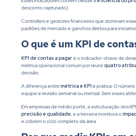
Esses indicadores cobrem desde a
eficiência do pr
desconto capturado).
Controllers e gestores financeiros que dominam ess
padrões de mercado e ganchos diretos para iniciat
O que é um KPI de conta
KPI de contas a pagar
é o indicador-chave de dese
métrica operacional comum por reunir
quatro atrib
decisão.
A diferença entre
métrica e KPI
é prática. O número
equipe e revisão semanal ou mensal. Sem esses atrib
Em empresas de médio porte, a estruturação dos KPI
precisão e qualidade
, e a terceira monitora o
impac
e cobrem o ciclo completo da área.