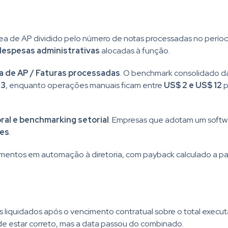
rea de AP dividido pelo número de notas processadas no período
 despesas administrativas
alocadas à função.
ea de AP / Faturas processadas
. O benchmark consolidado d
 3
, enquanto operações manuais ficam entre
US$ 2 e US$ 12
p
al e benchmarking setorial
. Empresas que adotam um softwa
ses
.
timentos em automação à diretoria, com payback calculado a part
quidados após o vencimento contratual sobre o total executa
de estar correto, mas a data passou do combinado.