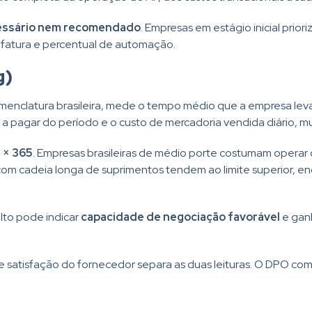
cessário nem recomendado
. Empresas em estágio inicial prio
fatura e percentual de automação.
g)
enclatura brasileira, mede o tempo médio que a empresa leva
 a pagar do período e o custo de mercadoria vendida diário, mu
 × 365
. Empresas brasileiras de médio porte costumam opera
om cadeia longa de suprimentos tendem ao limite superior, en
lto pode indicar
capacidade de negociação favorável
e ganh
e satisfação do fornecedor separa as duas leituras. O DPO c