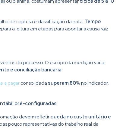
ail ou planilha, costumam apresentar
ciclos de 5 a 10
alha de captura e classificação da nota.
Tempo
para a leitura em etapas para apontar a causa raiz
eventos do processo. O escopo da medição varia
nto e conciliação bancária
.
s a pagar
consolidada
superam 80%
no indicador,
ontábil pré-configuradas
.
utomação devem refletir
queda no custo unitário e
pas pouco representativas do trabalho real da