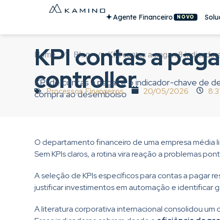
Agente Financeiro
Solu
NOVO
KPI contas a paga
/
/
Home
Blog
KPI contas a pagar: 8 indicadore
controller
KPI de contas a pagar é o indicador-chave de
Processos Financeiros
20/05/2026
8:
compra ao desembolso
O departamento financeiro de uma empresa média l
Sem KPIs claros, a rotina vira reação a problemas pon
A seleção de KPIs específicos para contas a pagar r
justificar investimentos em automação e identificar 
A literatura corporativa internacional consolidou um