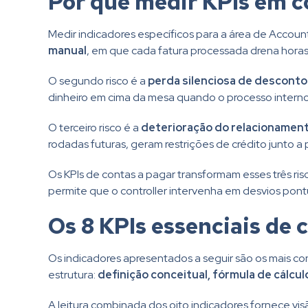
Por que medir KPIs em c
Medir indicadores específicos para a área de Accou
manual
, em que cada fatura processada drena horas
O segundo risco é a
perda silenciosa de desconto
dinheiro em cima da mesa quando o processo interno
O terceiro risco é a
deterioração do relacionament
rodadas futuras, geram restrições de crédito junto 
Os KPIs de contas a pagar transformam esses três ri
permite que o controller intervenha em desvios pontu
Os 8 KPIs essenciais de 
Os indicadores apresentados a seguir são os mais c
estrutura:
definição conceitual, fórmula de cálcul
A leitura combinada dos oito indicadores fornece vis