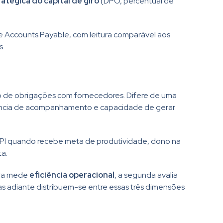
atégica do capital de giro
(DPO, percentual de
de Accounts Payable, com leitura comparável aos
s.
o de obrigações com fornecedores. Difere de uma
adência de acompanhamento e capacidade de gerar
a KPI quando recebe meta de produtividade, dono na
ta.
ira mede
eficiência operacional
, a segunda avalia
das adiante distribuem-se entre essas três dimensões