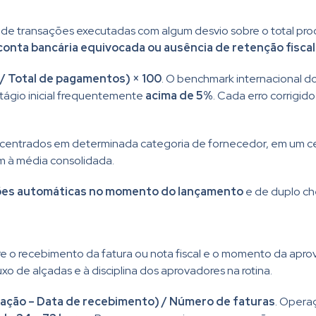
e transações executadas com algum desvio sobre o total proc
onta bancária equivocada ou ausência de retenção fiscal
/ Total de pagamentos) × 100
. O benchmark internacional
tágio inicial frequentemente
acima de 5%
. Cada erro corrigi
oncentrados em determinada categoria de fornecedor, em um c
am à média consolidada.
ões automáticas no momento do lançamento
e de duplo ch
 o recebimento da fatura ou nota fiscal e o momento da aprov
uxo de alçadas e à disciplina dos aprovadores na rotina.
vação – Data de recebimento) / Número de faturas
. Oper