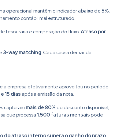
lina operacional mantêm o indicador
abaixo de 5%
.
hamento contábil mal estruturado.
de tesouraria e composição do fluxo.
Atraso por
de
3-way matching
. Cada causa demanda
e a empresa efetivamente aproveitou no período.
 e 15 dias
após a emissão da nota.
es capturam
mais de 80%
do desconto disponível,
esa que processa
1.500 faturas mensais
pode
o do atraso interno supera o ganho do prazo