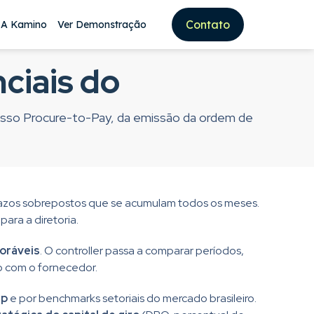
Contato
 A Kamino
Ver Demonstração
nciais do
esso Procure-to-Pay, da emissão da ordem de
razos sobrepostos que se acumulam todos os meses.
ara a diretoria.
oráveis
. O controller passa a comparar períodos,
do com o fornecedor.
up
e por benchmarks setoriais do mercado brasileiro.