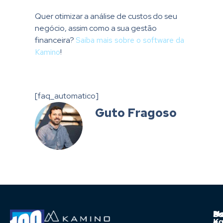
Quer otimizar a análise de custos do seu
negócio, assim como a sua gestão
financeira?
Saiba mais sobre o software da
Kamino
!
[faq_automatico]
Guto Fragoso
A
Ma
Us
Ba
K
a