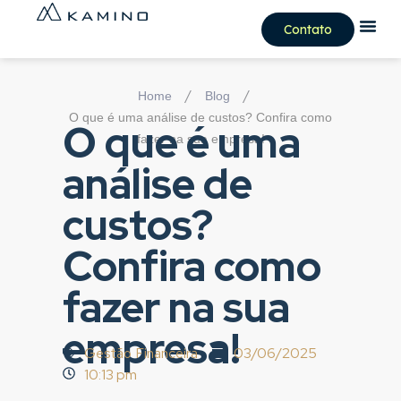
Contato
/
/
Home
Blog
O que é uma análise de custos? Confira como
O que é uma
fazer na sua empresa!
análise de
custos?
Confira como
fazer na sua
empresa!
Gestão Financeira
03/06/2025
10:13 pm