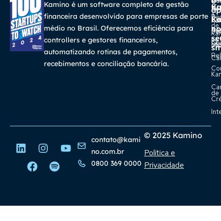
o
Cur
Kamino é um software completo de gestão
K
Gra
So
ap
a
financeira desenvolvido para empresas de porte
Pa
K
Ca
Ka
de
médio no Brasil. Oferecemos eficiência para
no
Re
Su
Ka
se
na
controllers e gestores financeiros,
Con
Bl
Míd
sm
automatizando rotinas de pagamentos,
Rel
Car
recebimentos e conciliação bancária.
Co
Ka
Ca
de
Cr
Int
© 2025 Kamino
contato@kami
no.com.br
Política e
0800 369 0000
Privacidade