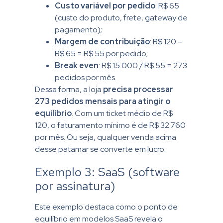
Custo variável por pedido
: R$ 65
(custo do produto, frete, gateway de
pagamento);
Margem de contribuição
: R$ 120 –
R$ 65 = R$ 55 por pedido;
Break even
: R$ 15.000 / R$ 55 = 273
pedidos por mês.
Dessa forma, a loja
precisa processar
273 pedidos mensais para atingir o
equilíbrio
. Com um ticket médio de R$
120, o faturamento mínimo é de R$ 32.760
por mês. Ou seja, qualquer venda acima
desse patamar se converte em lucro.
Exemplo 3: SaaS (software
por assinatura)
Este exemplo destaca como o ponto de
equilíbrio em modelos SaaS revela o