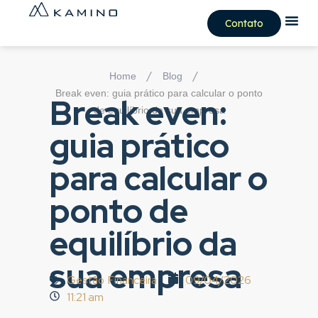
Contato
/
/
Home
Blog
Break even: guia prático para calcular o ponto
Break even:
de equilíbrio da sua empresa
guia prático
para calcular o
ponto de
equilíbrio da
sua empresa
Gestão Financeira
09/04/2026
11:21 am