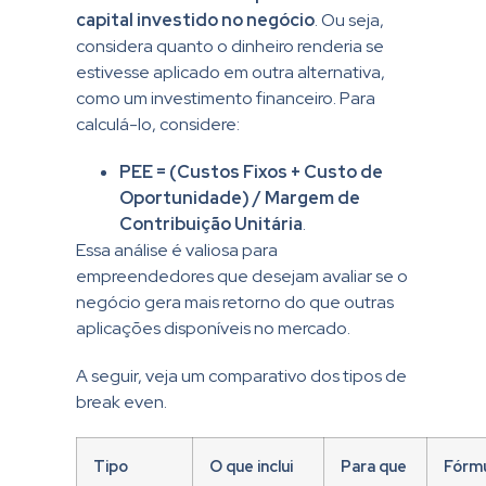
capital investido no negócio
. Ou seja,
considera quanto o dinheiro renderia se
estivesse aplicado em outra alternativa,
como um investimento financeiro. Para
calculá-lo, considere:
PEE = (Custos Fixos + Custo de
Oportunidade) / Margem de
Contribuição Unitária
.
Essa análise é valiosa para
empreendedores que desejam avaliar se o
negócio gera mais retorno do que outras
aplicações disponíveis no mercado.
A seguir, veja um comparativo dos tipos de
break even.
Tipo
O que inclui
Para que
Fórm