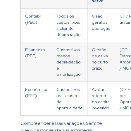
serve
Contábil
Todos os
Visão
CF /
(PEC)
custos fixos,
geral da
unitár
incluindo
operação
depreciação
Financeiro
Custos fixos
Gestão
(CF –
(PEF)
menos
de caixa
Depre
depreciação
no curto
Amort
e
prazo
/ MC u
amortização
Econômico
Custos fixos
Avaliar
(CF +
(PEE)
mais custo
retorno
de
de
do capital
Oport
oportunidade
investido
/ MC u
Compreender essas variações permite
que o gestor ajuste sua estratégia