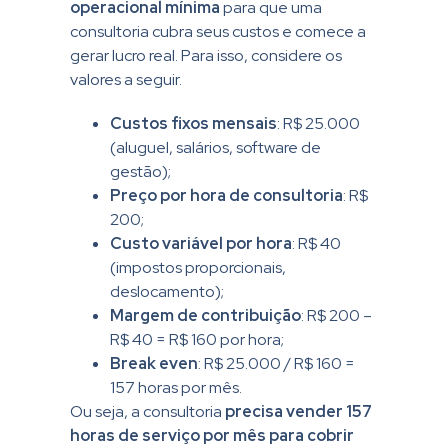
operacional mínima
para que uma
consultoria cubra seus custos e comece a
gerar lucro real. Para isso, considere os
valores a seguir.
Custos fixos mensais
:
R$ 25.000
(aluguel, salários, software de
gestão);
Preço por hora de consultoria
: R$
200;
Custo variável por hora
: R$ 40
(impostos proporcionais,
deslocamento);
Margem de contribuição
: R$ 200 –
R$ 40 = R$ 160 por hora;
Break even
: R$ 25.000 / R$ 160 =
157 horas por mês.
Ou seja, a consultoria
precisa vender 157
horas de serviço por mês para cobrir