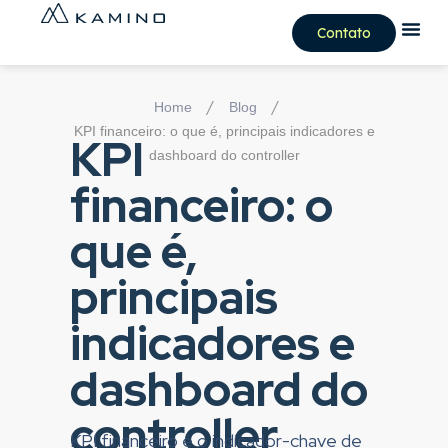
Contato
/
/
Home
Blog
KPI financeiro: o que é, principais indicadores e
KPI
dashboard do controller
financeiro: o
que é,
principais
indicadores e
dashboard do
controller
KPI financeiro é o indicador-chave de