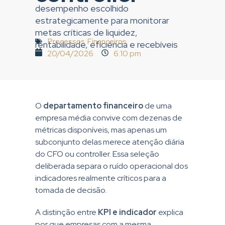
desempenho escolhido
estrategicamente para monitorar
metas críticas de liquidez,
Processos Financeiros
rentabilidade, eficiência e recebíveis
20/04/2026
6:10 pm
O
departamento financeiro
de uma
empresa média convive com dezenas de
métricas disponíveis, mas apenas um
subconjunto delas merece atenção diária
do CFO ou controller. Essa seleção
deliberada separa o ruído operacional dos
indicadores realmente críticos para a
tomada de decisão.
A distinção entre
KPI e indicador
explica
por que empresas com a mesma