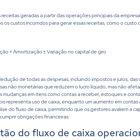
 receitas geradas a partir das operações principais da empres
os custos incorridos para gerar essas receitas, como o custo d
ação + Amortização ± Variação no capital de giro
dedução de todas as despesas, incluindo impostos e juros, das r
s não monetárias que reduzem o lucro líquido, mas não afetam 
s mudanças em itens como contas a receber, estoques e conta
pois representa uso de caixa, enquanto um aumento em contas a
álise do fluxo de caixa, permitindo que os gestores avaliem a 
cumprir obrigações financeiras.
stão do fluxo de caixa operacio