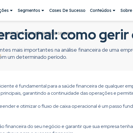
ções
Segmentos
Cases De Sucesso
Conteúdos
Sobre
eracional: como gerir
o gerir de forma eficiente e segura
a
ntes mais importantes na análise financeira de uma empr
m
o em um determinado período.
ficiente é fundamental para a saúde financeira de qualquer emp
es principais, garantindo a continuidade das operações e per
preender e otimizar o fluxo de caixa operacional é um passo fun
 financeira do seu negócio e garantir que sua empresa tenha 