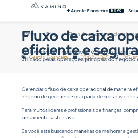
Agente Financeiro
Solu
NOVO
Fluxo de caixa op
/
/
Home
Blog
Fluxo de caixa operacional: com
eficiente e segur
O fluxo de caixa operacional é um dos compone
Gestão Financeira
07/08/2025
10:51 a
utilizado pelas operações principais do negóci
Gerenciar o fluxo de caixa operacional de maneira e
negócio de gerar recursos a partir de suas atividad
Para muitos líderes e profissionais de finanças, com
crescimento sustentável.
Se você está buscando maneiras de melhorar a gestão