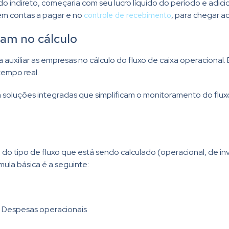
do indireto, começaria com seu lucro líquido do período e adic
 em contas a pagar e no
controle de recebimento
, para chegar ao
iam no cálculo
a auxiliar as empresas no cálculo do fluxo de caixa operaciona
tempo real.
soluções integradas que simplificam o monitoramento do fluxo
 do tipo de fluxo que está sendo calculado (operacional, de 
mula básica é a seguinte:
− Despesas operacionais