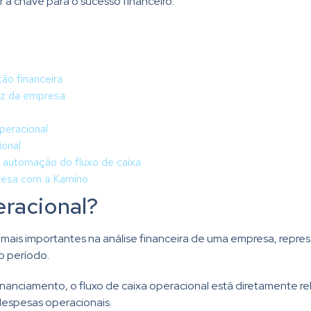
 a chave para o sucesso financeiro.
tão financeira
dez da empresa
operacional
ional
a automação do fluxo de caixa
presa com a Kamino
eracional?
ais importantes na análise financeira de uma empresa, repres
o período.
inanciamento, o fluxo de caixa operacional está diretamente r
espesas operacionais.