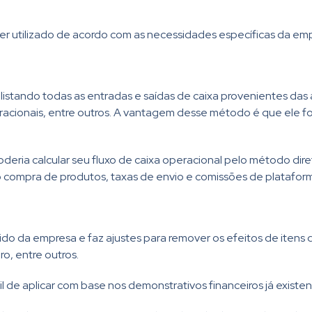
er utilizado de acordo com as necessidades específicas da em
listando todas as entradas e saídas de caixa provenientes das at
cionais, entre outros. A vantagem desse método é que ele fo
eria calcular seu fluxo de caixa operacional pelo método dir
mo compra de produtos, taxas de envio e comissões de platafo
íquido da empresa e faz ajustes para remover os efeitos de it
o, entre outros.
l de aplicar com base nos demonstrativos financeiros já existen