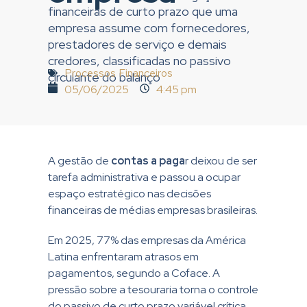
financeiras de curto prazo que uma
empresa assume com fornecedores,
prestadores de serviço e demais
credores, classificadas no passivo
Processos Financeiros
circulante do balanço
05/06/2025
4:45 pm
A gestão de
contas a paga
r deixou de ser
tarefa administrativa e passou a ocupar
espaço estratégico nas decisões
financeiras de médias empresas brasileiras.
Em 2025, 77% das empresas da América
Latina enfrentaram atrasos em
pagamentos, segundo a Coface. A
pressão sobre a tesouraria torna o controle
do passivo de curto prazo variável crítica