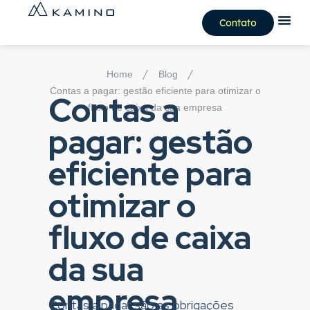
Contato
/
/
Home
Blog
Contas a pagar: gestão eficiente para otimizar o
Contas a
fluxo de caixa da sua empresa
pagar: gestão
eficiente para
otimizar o
fluxo de caixa
da sua
empresa
Contas a pagar são as obrigações