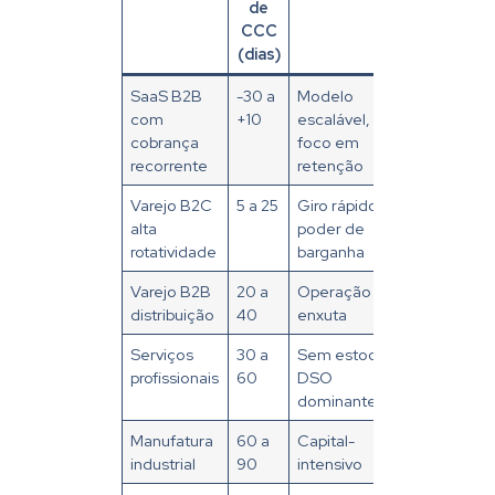
de
CCC
(dias)
SaaS B2B
-30 a
Modelo
com
+10
escalável,
cobrança
foco em
recorrente
retenção
Varejo B2C
5 a 25
Giro rápido,
alta
poder de
rotatividade
barganha
Varejo B2B
20 a
Operação
distribuição
40
enxuta
Serviços
30 a
Sem estoque,
profissionais
60
DSO
dominante
Manufatura
60 a
Capital-
industrial
90
intensivo