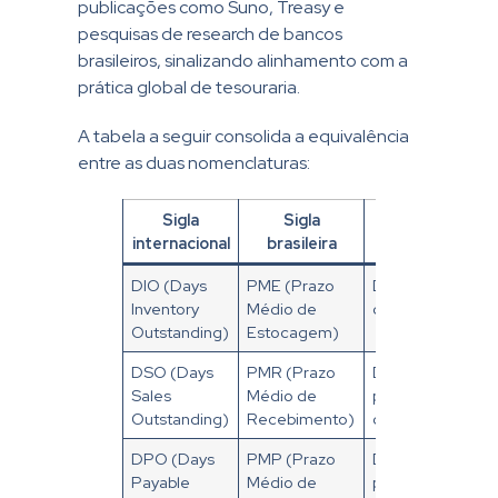
publicações como Suno, Treasy e
pesquisas de research de bancos
brasileiros, sinalizando alinhamento com a
prática global de tesouraria.
A tabela a seguir consolida a equivalência
entre as duas nomenclaturas:
Sigla
Sigla
Significado
internacional
brasileira
DIO (Days
PME (Prazo
Dias médios
Inventory
Médio de
de estoque
Outstanding)
Estocagem)
DSO (Days
PMR (Prazo
Dias médios
Sales
Médio de
para receber
Outstanding)
Recebimento)
de clientes
DPO (Days
PMP (Prazo
Dias médios
Payable
Médio de
para pagar