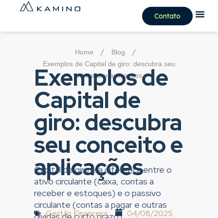
Contato
/
/
Home
Blog
Exemplos de Capital de giro: descubra seu
Exemplos de
conceito e aplicações
Capital de
giro: descubra
seu conceito e
aplicações
Capital de giro é a diferença entre o
ativo circulante (caixa, contas a
receber e estoques) e o passivo
circulante (contas a pagar e outras
Gestão Financeira
04/08/2025
dívidas de curto prazo).