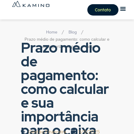
Contato
/
/
Home
Blog
Prazo médio de pagamento: como calcular e
Prazo médio
sua importância para o caixa
de
pagamento:
como calcular
e sua
importância
para o caixa
Gestão Financeira
11/11/2025