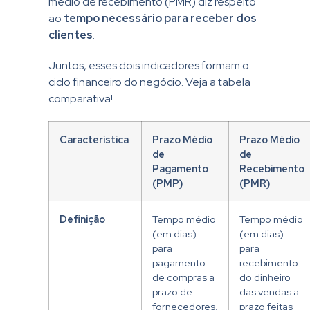
médio de recebimento (PMR) diz respeito
ao
tempo necessário para receber dos
clientes
.
Juntos, esses dois indicadores formam o
ciclo financeiro do negócio.
Veja a tabela
comparativa!
Característica
Prazo Médio
Prazo Médio
de
de
Pagamento
Recebimento
(PMP)
(PMR)
Definição
Tempo médio
Tempo médio
(em dias)
(em dias)
para
para
pagamento
recebimento
de compras a
do dinheiro
prazo de
das vendas a
fornecedores.
prazo feitas