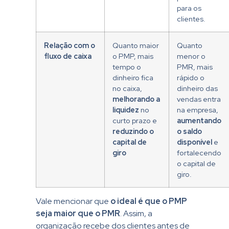
para os
clientes.
Relação com o
Quanto maior
Quanto
fluxo de caixa
o PMP, mais
menor o
tempo o
PMR, mais
dinheiro fica
rápido o
no caixa,
dinheiro das
melhorando a
vendas entra
liquidez
no
na empresa,
curto prazo e
aumentando
reduzindo o
o saldo
capital de
disponível
e
giro
fortalecendo
o capital de
giro.
Vale mencionar que
o ideal é que o PMP
seja maior que o PMR
. Assim, a
organização recebe dos clientes antes de