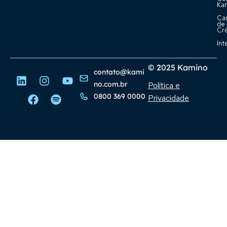
Ka
Ca
de
Cr
Int
© 2025 Kamino
contato@kami
no.com.br
Política e
0800 369 0000
Privacidade