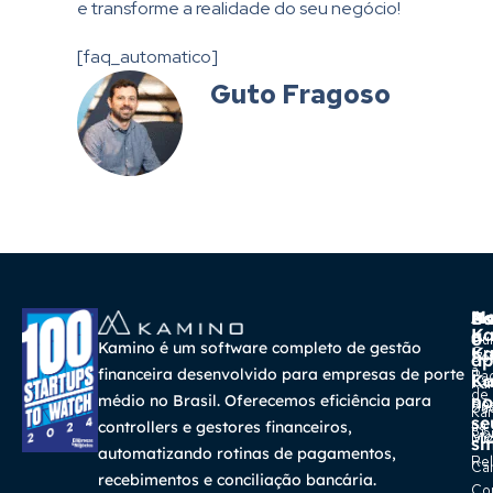
e transforme a realidade do seu negócio!
[faq_automatico]
Guto Fragoso
A
Ma
Us
Ba
K
a
o
Cur
Kamino é um software completo de gestão
K
Gra
So
ap
a
financeira desenvolvido para empresas de porte
Pa
K
Ca
Ka
de
médio no Brasil. Oferecemos eficiência para
no
Re
Su
Ka
se
na
controllers e gestores financeiros,
Con
Bl
Míd
sm
automatizando rotinas de pagamentos,
Rel
Car
recebimentos e conciliação bancária.
Co