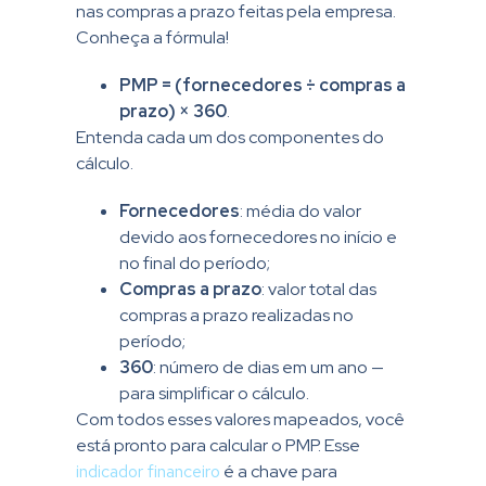
nas compras a prazo feitas pela empresa.
Conheça a fórmula!
PMP = (fornecedores ÷ compras a
prazo) × 360
.
Entenda cada um dos componentes do
cálculo.
Fornecedores
:
média do valor
devido aos fornecedores no início e
no final do período;
Compras a prazo
:
valor total das
compras a prazo realizadas no
período;
360
:
número de dias em um ano —
para simplificar o cálculo.
Com todos esses valores mapeados, você
está pronto para calcular o PMP. Esse
indicador financeiro
é a chave para