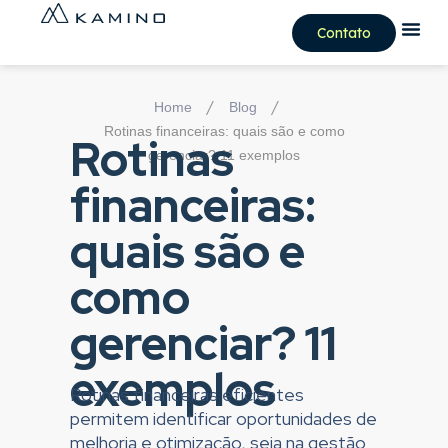
Contato
/
/
Home
Blog
Rotinas financeiras: quais são e como
Rotinas
gerenciar? 11 exemplos
financeiras:
quais são e
como
gerenciar? 11
exemplos
Rotinas financeiras eficientes
permitem identificar oportunidades de
melhoria e otimização, seja na gestão