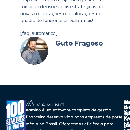
tomarem decisões mais estratégicas para
novas contratações ou realocações no
quadro de funcionários. Saiba mais!
[faq_automatico]
Guto Fragoso
A
Ma
Us
Ba
K
a
o
Cur
Kamino é um software completo de gestão
K
Gra
So
ap
a
financeira desenvolvido para empresas de porte
Pa
K
Ca
Ka
de
médio no Brasil. Oferecemos eficiência para
no
Re
Su
Ka
se