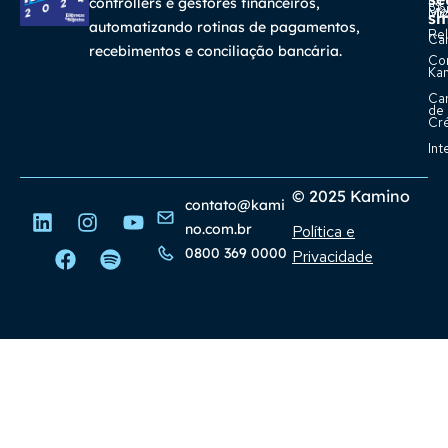
na
controllers e gestores financeiros,
Con
Bl
Míd
sm
automatizando rotinas de pagamentos,
Rel
Car
recebimentos e conciliação bancária.
Co
Ka
Ca
de
Cr
Int
© 2025 Kamino
contato@kami
no.com.br
Política e
0800 369 0000
Privacidade