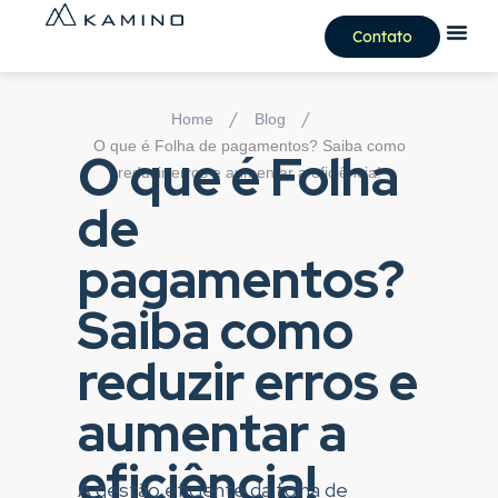
Contato
/
/
Home
Blog
O que é Folha de pagamentos? Saiba como
O que é Folha
reduzir erros e aumentar a eficiência!
de
pagamentos?
Saiba como
reduzir erros e
aumentar a
eficiência!
A gestão eficiente da folha de