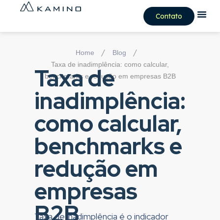
Contato
/
/
Home
Blog
Taxa de inadimplência: como calcular,
Taxa de
benchmarks e redução em empresas B2B
inadimplência:
como calcular,
benchmarks e
redução em
empresas
B2B
Taxa de inadimplência é o indicador