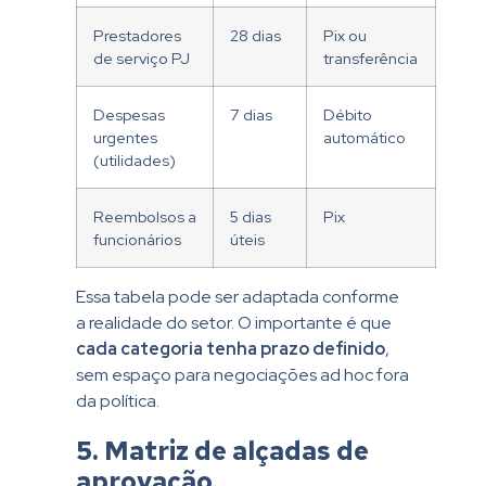
Prestadores
28 dias
Pix ou
de serviço PJ
transferência
Despesas
7 dias
Débito
urgentes
automático
(utilidades)
Reembolsos a
5 dias
Pix
funcionários
úteis
Essa tabela pode ser adaptada conforme
a realidade do setor. O importante é que
cada categoria tenha prazo definido
,
sem espaço para negociações ad hoc fora
da política.
5. Matriz de alçadas de
aprovação