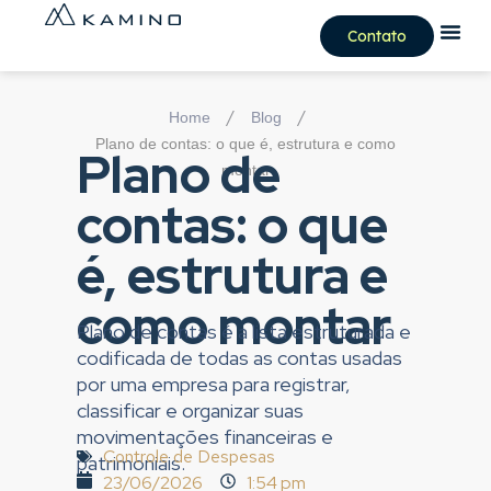
Contato
/
/
Home
Blog
Plano de contas: o que é, estrutura e como
Plano de
montar
contas: o que
é, estrutura e
como montar
Plano de contas é a lista estruturada e
codificada de todas as contas usadas
por uma empresa para registrar,
classificar e organizar suas
movimentações financeiras e
Controle de Despesas
patrimoniais.
23/06/2026
1:54 pm