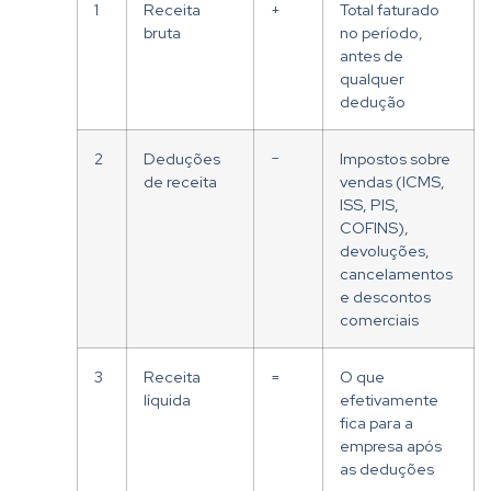
1
Receita
+
Total faturado
bruta
no período,
antes de
qualquer
dedução
2
Deduções
−
Impostos sobre
de receita
vendas (ICMS,
ISS, PIS,
COFINS),
devoluções,
cancelamentos
e descontos
comerciais
3
Receita
=
O que
líquida
efetivamente
fica para a
empresa após
as deduções