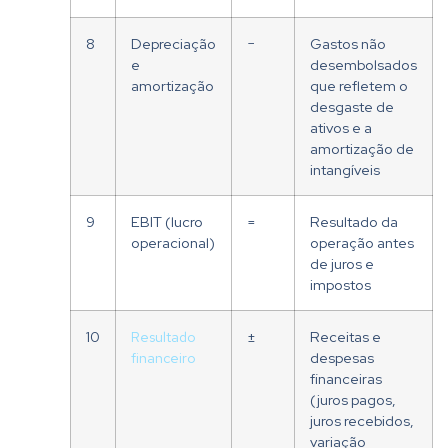
8
Depreciação
−
Gastos não
e
desembolsados
amortização
que refletem o
desgaste de
ativos e a
amortização de
intangíveis
9
EBIT (lucro
=
Resultado da
operacional)
operação antes
de juros e
impostos
10
Resultado
±
Receitas e
financeiro
despesas
financeiras
(juros pagos,
juros recebidos,
variação