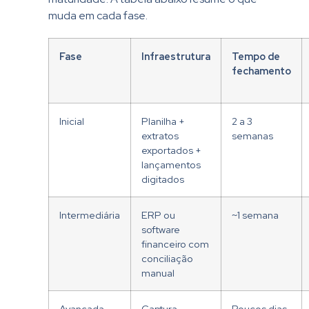
muda em cada fase.
Fase
Infraestrutura
Tempo de
fechamento
Inicial
Planilha +
2 a 3
extratos
semanas
exportados +
lançamentos
digitados
Intermediária
ERP ou
~1 semana
software
financeiro com
conciliação
manual
Avançada
Captura
Poucos dias