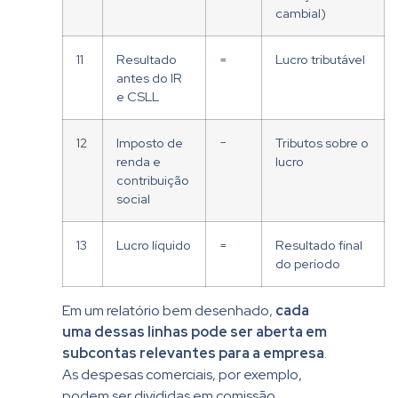
cambial)
11
Resultado
=
Lucro tributável
antes do IR
e CSLL
12
Imposto de
−
Tributos sobre o
renda e
lucro
contribuição
social
13
Lucro líquido
=
Resultado final
do período
Em um relatório bem desenhado,
cada
uma dessas linhas pode ser aberta em
subcontas relevantes para a empresa
.
As despesas comerciais, por exemplo,
podem ser divididas em comissão,