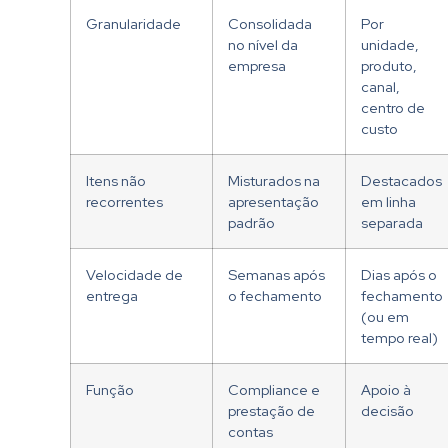
Granularidade
Consolidada
Por
no nível da
unidade,
empresa
produto,
canal,
centro de
custo
Itens não
Misturados na
Destacados
recorrentes
apresentação
em linha
padrão
separada
Velocidade de
Semanas após
Dias após o
entrega
o fechamento
fechamento
(ou em
tempo real)
Função
Compliance e
Apoio à
prestação de
decisão
contas