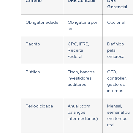
Critério
DRE Contábil
DRE
Gerencial
Obrigatoriedade
Obrigatória por
Opcional
lei
Padrão
CPC, IFRS,
Definido
Receita
pela
Federal
empresa
Público
Fisco, bancos,
CFO,
investidores,
controller,
auditores
gestores
internos
Periodicidade
Anual (com
Mensal,
balanços
semanal ou
intermediários)
em tempo
real