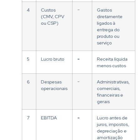
4
Custos
−
Gastos
(CMV, CPV
diretamente
ou CSP)
ligados à
entrega do
produto ou
serviço
5
Lucro bruto
=
Receita líquida
menos custos
6
Despesas
−
Administrativas,
operacionais
comerciais,
financeiras e
gerais
7
EBITDA
=
Lucro antes de
juros, impostos,
depreciação e
amortização