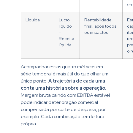
em
Líquida
Lucro
Rentabilidade
Es
líquido
final, após todos
cap
÷
os impactos
ite
Receita
re
líquida
pr
o 
Acompanhar essas quatro métricas em
série temporal é mais útil do que olhar um
único ponto.
A trajetória de cada uma
conta uma história sobre a operação.
Margem bruta caindo com EBITDA estável
pode indicar deterioração comercial
compensada por corte de despesa, por
exemplo. Cada combinação tem leitura
própria.