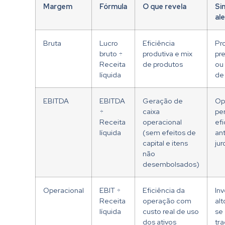
Margem
Fórmula
O que revela
Sin
al
Bruta
Lucro
Eficiência
Pr
bruto ÷
produtiva e mix
pr
Receita
de produtos
ou 
líquida
de
EBITDA
EBITDA
Geração de
Op
÷
caixa
pe
Receita
operacional
efi
líquida
(sem efeitos de
an
capital e itens
ju
não
desembolsados)
Operacional
EBIT ÷
Eficiência da
In
Receita
operação com
alt
líquida
custo real de uso
se
dos ativos
tr