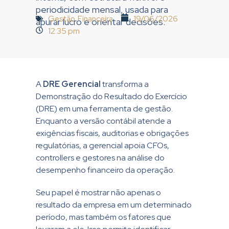
periodicidade mensal, usada para
Gestão Financeira
19/06/2026
apurar lucro e orientar decisões.
12:35 pm
A
DRE Gerencial
transforma a
Demonstração do Resultado do Exercício
(DRE) em uma ferramenta de gestão.
Enquanto a versão contábil atende a
exigências fiscais, auditorias e obrigações
regulatórias, a gerencial apoia CFOs,
controllers e gestores na análise do
desempenho financeiro da operação.
Seu papel é mostrar não apenas o
resultado da empresa em um determinado
período, mas também os fatores que