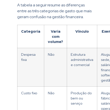
A tabela a seguir resume as diferenças
entre as três categorias de gasto que mais
geram confusão na gestão financeira.
Categoria
Varia
Vínculo
Exe
com
volume?
Despesa
Não
Estrutura
Alugu
fixa
administrativa
sede
e comercial
salár
finan
softw
gest
Custo fixo
Não
Produção do
Alugu
bem ou
fábric
serviço
salár
oper