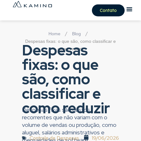
Contato
/
/
Home
Blog
Despesas fixas: o que são, como classificar e
Despesas
como reduzir
fixas: o que
são, como
classificar e
como reduzir
Despesas fixas são gastos
recorrentes que não variam com o
volume de vendas ou produção, como
aluguel, salários administrativos e
Controle de Despesas
19/06/2026
mensalidades de software.