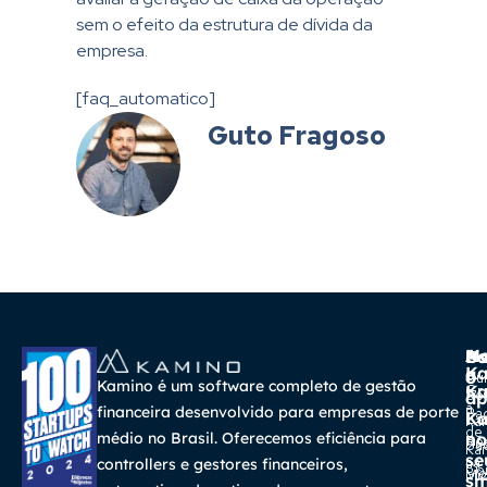
sem o efeito da estrutura de dívida da
empresa.
[faq_automatico]
Guto Fragoso
A
Ma
Us
Ba
K
a
o
Cur
Kamino é um software completo de gestão
K
Gra
So
ap
a
financeira desenvolvido para empresas de porte
Pa
K
Ca
Ka
de
médio no Brasil. Oferecemos eficiência para
no
Re
Su
Ka
se
na
controllers e gestores financeiros,
Con
Bl
Míd
sm