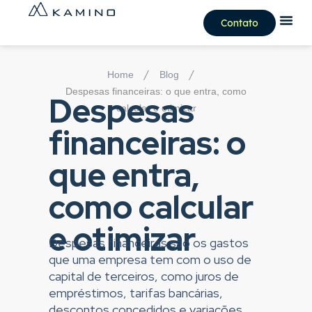
Contato
/
/
Home
Blog
Despesas financeiras: o que entra, como
Despesas
calcular e otimizar
financeiras: o
que entra,
como calcular
e otimizar
Despesas financeiras são os gastos
que uma empresa tem com o uso de
capital de terceiros, como juros de
empréstimos, tarifas bancárias,
descontos concedidos e variações