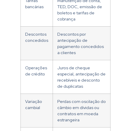
Tarifas
Manutenção de conta,
bancárias
TED, DOC, emissão de
boletos e tarifas de
cobrança
Descontos
Descontos por
concedidos
antecipação de
pagamento concedidos
a clientes
Operações
Juros de cheque
de crédito
especial, antecipação de
recebíveis e desconto
de duplicatas
Variação
Perdas com oscilação do
cambial
câmbio em dívidas ou
contratos em moeda
estrangeira