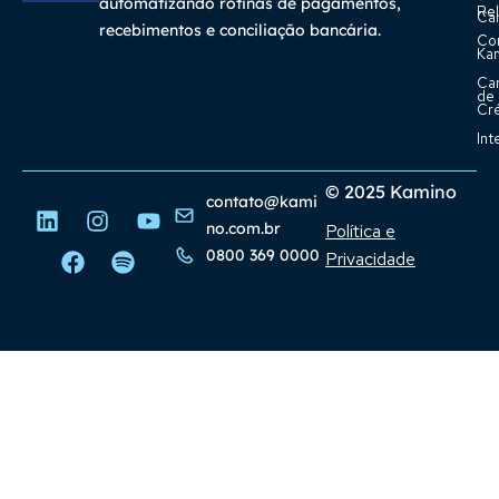
automatizando rotinas de pagamentos,
Rel
Car
recebimentos e conciliação bancária.
Co
Ka
Ca
de
Cr
Int
© 2025 Kamino
contato@kami
no.com.br
Política e
0800 369 0000
Privacidade