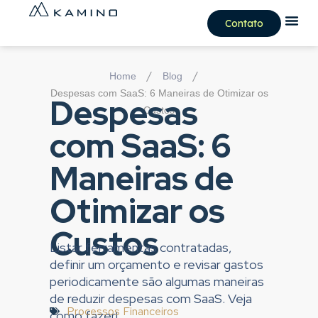
Contato
/
/
Home
Blog
Despesas com SaaS: 6 Maneiras de Otimizar os
Despesas
Custos
com SaaS: 6
Maneiras de
Otimizar os
Custos
Listar ferramentas contratadas,
definir um orçamento e revisar gastos
periodicamente são algumas maneiras
de reduzir despesas com SaaS. Veja
Processos Financeiros
como fazer!