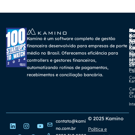
A
Ma
Us
Ba
K
a
o
Cur
Kamino é um software completo de gestão
K
Gra
So
ap
a
financeira desenvolvido para empresas de porte
Pa
K
Ca
Ka
de
médio no Brasil. Oferecemos eficiência para
no
Re
Su
Ka
se
na
controllers e gestores financeiros,
Con
Bl
Míd
sm
automatizando rotinas de pagamentos,
Rel
Car
recebimentos e conciliação bancária.
Co
Ka
Ca
de
Cr
Int
© 2025 Kamino
contato@kami
no.com.br
Política e