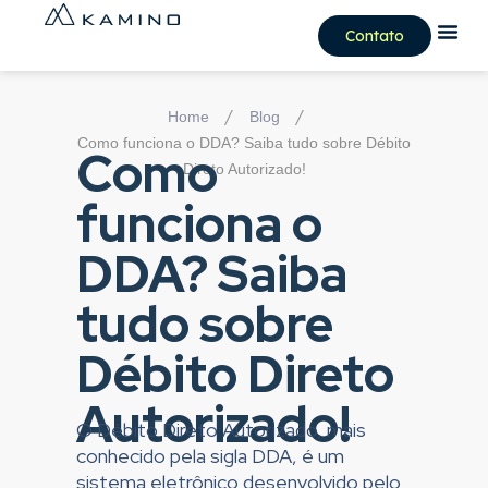
Contato
/
/
Home
Blog
Como funciona o DDA? Saiba tudo sobre Débito
Como
Direto Autorizado!
funciona o
DDA? Saiba
tudo sobre
Débito Direto
Autorizado!
O Débito Direto Autorizado, mais
conhecido pela sigla DDA, é um
sistema eletrônico desenvolvido pelo