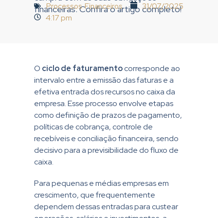
Processos Financeiros
31/07/2025
financeiras. Confira o artigo completo!
4:17 pm
O
ciclo de faturamento
corresponde ao
intervalo entre a emissão das faturas e a
efetiva entrada dos recursos no caixa da
empresa. Esse processo envolve etapas
como definição de prazos de pagamento,
políticas de cobrança, controle de
recebíveis e conciliação financeira, sendo
decisivo para a previsibilidade do fluxo de
caixa.
Para pequenas e médias empresas em
crescimento, que frequentemente
dependem dessas entradas para custear