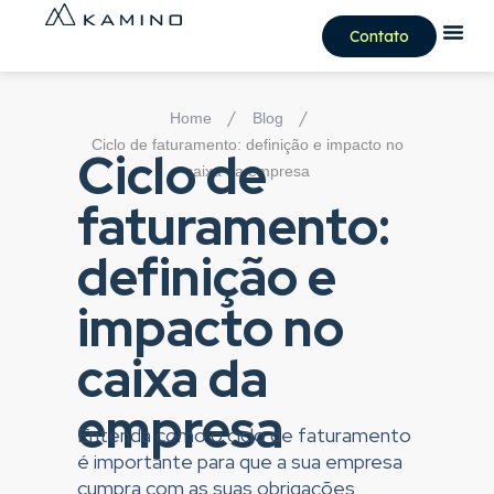
Contato
/
/
Home
Blog
Ciclo de faturamento: definição e impacto no
Ciclo de
caixa da empresa
faturamento:
definição e
impacto no
caixa da
empresa
Entenda como o ciclo de faturamento
é importante para que a sua empresa
cumpra com as suas obrigações