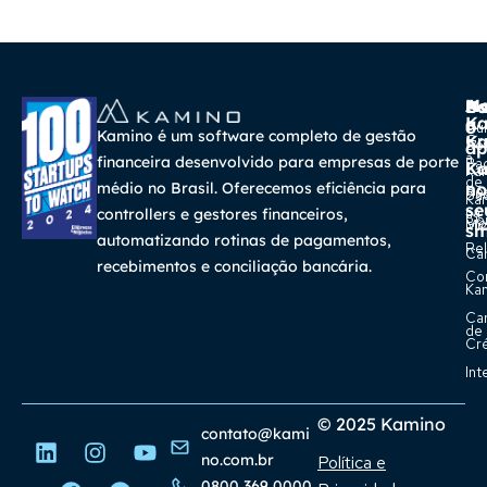
A
Ma
Us
Ba
K
a
o
Cur
Kamino é um software completo de gestão
K
Gra
So
ap
a
financeira desenvolvido para empresas de porte
Pa
K
Ca
Ka
de
médio no Brasil. Oferecemos eficiência para
no
Re
Su
Ka
se
na
controllers e gestores financeiros,
Con
Bl
Míd
sm
automatizando rotinas de pagamentos,
Rel
Car
recebimentos e conciliação bancária.
Co
Ka
Ca
de
Cr
Int
© 2025 Kamino
contato@kami
no.com.br
Política e
0800 369 0000