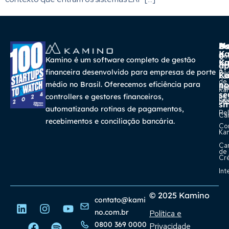
A
Ma
Us
Ba
K
a
o
Cur
Kamino é um software completo de gestão
K
Gra
So
ap
a
financeira desenvolvido para empresas de porte
Pa
K
Ca
Ka
de
médio no Brasil. Oferecemos eficiência para
no
Re
Su
Ka
se
na
controllers e gestores financeiros,
Con
Bl
Míd
sm
automatizando rotinas de pagamentos,
Rel
Car
recebimentos e conciliação bancária.
Co
Ka
Ca
de
Cr
Int
© 2025 Kamino
contato@kami
no.com.br
Política e
0800 369 0000
Privacidade