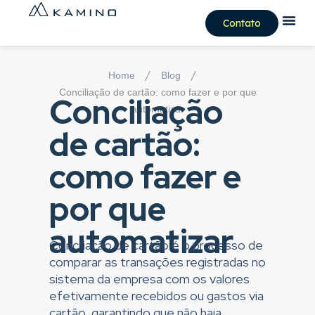
Contato
/
/
Home
Blog
Conciliação de cartão: como fazer e por que
Conciliação
automatizar
de cartão:
como fazer e
por que
automatizar
Conciliação de cartão é o processo de
comparar as transações registradas no
sistema da empresa com os valores
efetivamente recebidos ou gastos via
cartão, garantindo que não haja