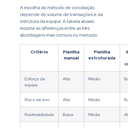
A escolha do método de conciliação
depende do volume de transações e da
estrutura da equipe. A tabela abaixo
resume as diferenças entre as três
abordagens mais comuns no mercado.
Critério
Planilha
Planilha
manual
estruturada
c
Esforço da
Alto
Médio
B
equipe
Risco de erro
Alto
Médio
B
Rastreabilidade
Baixa
Média
Al