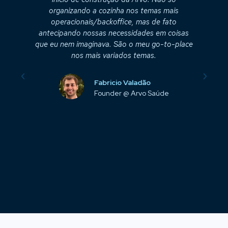
a,
organizando a cozinha nos temas mais
operacionais/backoffice, mas de fato
c
em
antecipando nossas necessidades em coisas
vel
que eu nem imaginava. São o meu go-to-place
rês
nos mais variados temas.
Fabricio Valadão
Founder @ Arvo Saúde
ce