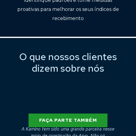
identifique padrões e tome medidas
proativas para melhorar os seus índices de
recebimento
O que nossos clientes
dizem sobre nós
FAÇA PARTE TAMBÉM
do
A Kamino tem sido uma grande parceira nesse
início de construção da Arvo. Não só
fi