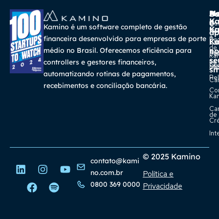
A
Ma
Us
Ba
K
a
o
Cur
Kamino é um software completo de gestão
K
Gra
So
ap
a
financeira desenvolvido para empresas de porte
Pa
K
Ca
Ka
de
médio no Brasil. Oferecemos eficiência para
no
Re
Su
Ka
se
na
controllers e gestores financeiros,
Con
Bl
Míd
sm
automatizando rotinas de pagamentos,
Rel
Car
recebimentos e conciliação bancária.
Co
Ka
Ca
de
Cr
Int
© 2025 Kamino
contato@kami
no.com.br
Política e
0800 369 0000
Privacidade