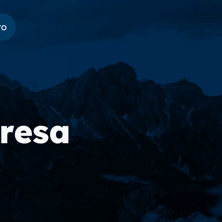
to
resa