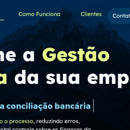
Como Funciona
Clientes
Conta
me a
Gestão
a
da sua emp
a conciliação bancária
o o processo,
reduzindo erros,
tal controle sobre as finanças da