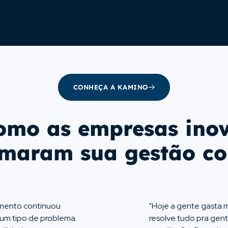
(entradas, saídas, saldo).
ração automática com base
Visão da conta bancária 
CONHEÇA A KAMINO
omo as empresas ino
rmaram sua gestão c
amento continuou
"Hoje a gente gasta 
um tipo de problema.
resolve tudo pra gen