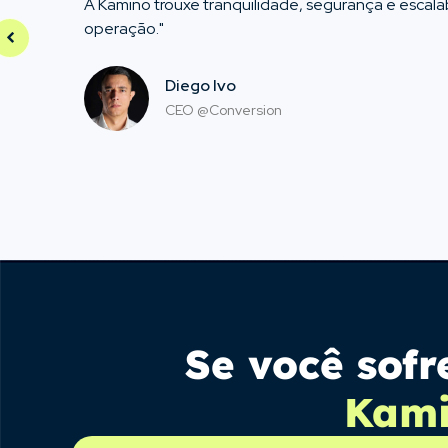
A Kamino trouxe tranquilidade, segurança e escala
operação."
Diego Ivo
CEO @Conversion
Se você sof
Kami