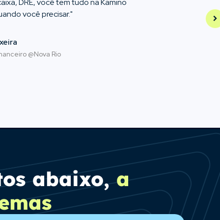
 caixa, DRE, você tem tudo na Kamino
ando você precisar."
xeira
nanceiro @Nova Rio
tos abaixo,
a
lemas