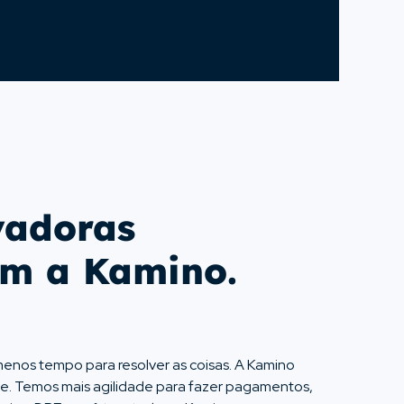
Conta Azul, TOTVS, SAP, Hubspot,
integrada
rodando, ERPs e CRMs (ex: Omie,
Temos mais de 50 integrações
vadoras
om a Kamino.
menos tempo para resolver as coisas. A Kamino
te. Temos mais agilidade para fazer pagamentos,