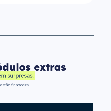
dulos extras
em surpresas.
stão financeira.
gu.