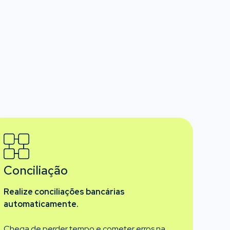
s
Conciliação
Realize conciliações bancárias
automaticamente.
Chega de perder tempo e cometer erros na