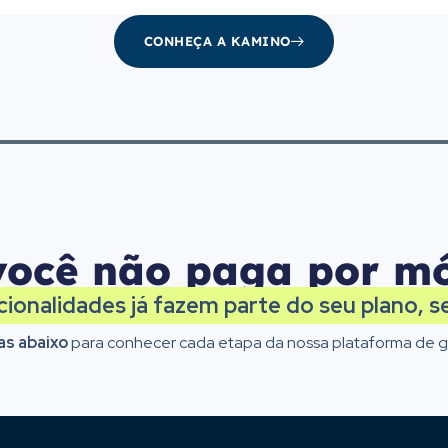
CONHEÇA A KAMINO
ocê não paga por mó
cionalidades já fazem parte do seu plano, s
as abaixo
para conhecer cada etapa da nossa plataforma de ge
de recebimento Cielo e Iu