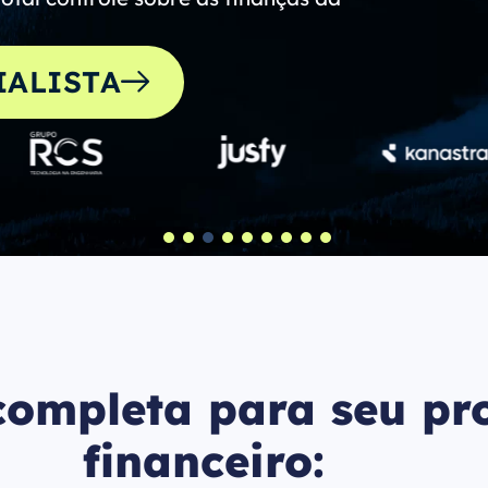
IALISTA
completa para seu pr
financeiro: