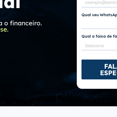
ial
 o financeiro.
se.