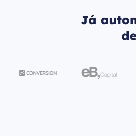
Já autom
d