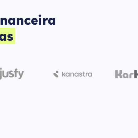
inanceira
as