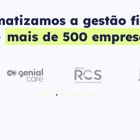
atizamos a gestão f
e
mais de 500 empres