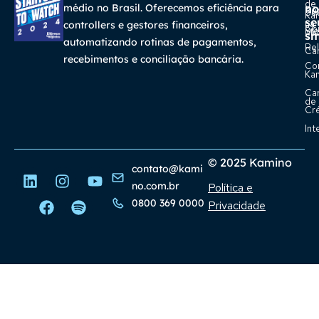
de
médio no Brasil. Oferecemos eficiência para
no
Re
Su
Ka
se
na
controllers e gestores financeiros,
Con
Bl
Míd
sm
automatizando rotinas de pagamentos,
Rel
Car
recebimentos e conciliação bancária.
Co
Ka
Ca
de
Cr
Int
© 2025 Kamino
contato@kami
no.com.br
Política e
0800 369 0000
Privacidade