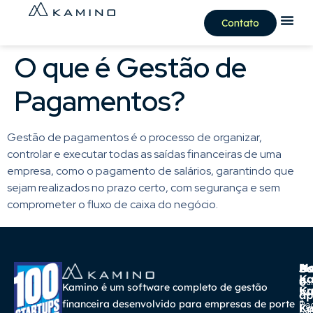
Contato
O que é Gestão de
Pagamentos?
Gestão de pagamentos é o processo de organizar,
controlar e executar todas as saídas financeiras de uma
empresa, como o pagamento de salários, garantindo que
sejam realizados no prazo certo, com segurança e sem
comprometer o fluxo de caixa do negócio.
A
Ma
Us
Ba
K
a
o
Cur
Kamino é um software completo de gestão
K
Gra
So
ap
a
financeira desenvolvido para empresas de porte
Pa
K
Ca
Ka