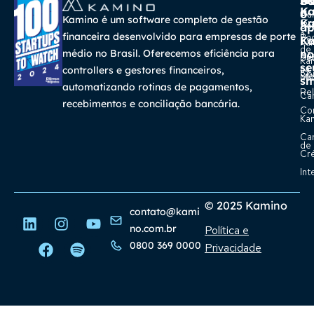
A
Ma
Us
Ba
K
a
o
Cur
Kamino é um software completo de gestão
K
Gra
So
ap
a
financeira desenvolvido para empresas de porte
Pa
K
Ca
Ka
de
médio no Brasil. Oferecemos eficiência para
no
Re
Su
Ka
se
na
controllers e gestores financeiros,
Con
Bl
Míd
sm
automatizando rotinas de pagamentos,
Rel
Car
recebimentos e conciliação bancária.
Co
Ka
Ca
de
Cr
Int
© 2025 Kamino
contato@kami
no.com.br
Política e
0800 369 0000
Privacidade