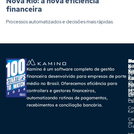
Nova Rio: a nova eficiência
financeira
Processos automatizados e decisões mais rápidas.
A
Ma
Us
Ba
K
a
o
Cur
Kamino é um software completo de gestão
K
Gra
So
ap
a
financeira desenvolvido para empresas de porte
Pa
K
Ca
Ka
de
médio no Brasil. Oferecemos eficiência para
no
Re
Su
Ka
se
na
controllers e gestores financeiros,
Con
Bl
Míd
sm
automatizando rotinas de pagamentos,
Rel
Car
recebimentos e conciliação bancária.
Co
Ka
Ca
de
Cr