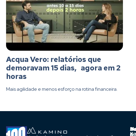
Acqua Vero: relatórios que
demoravam 15 dias, agora em 2
horas
Mais agilidade e menos esforço na rotina financeira.
A
Ma
Us
Ba
K
a
o
Cur