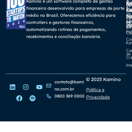
Kamino é um software completo de gestão
K
Gra
So
ap
a
financeira desenvolvido para empresas de porte
Pa
K
Ca
Ka
de
médio no Brasil. Oferecemos eficiência para
no
Re
Su
Ka
se
na
controllers e gestores financeiros,
Con
Bl
Míd
sm
automatizando rotinas de pagamentos,
Rel
Car
recebimentos e conciliação bancária.
Co
Ka
Ca
de
Cr
Int
© 2025 Kamino
contato@kami
no.com.br
Política e
0800 369 0000
Privacidade