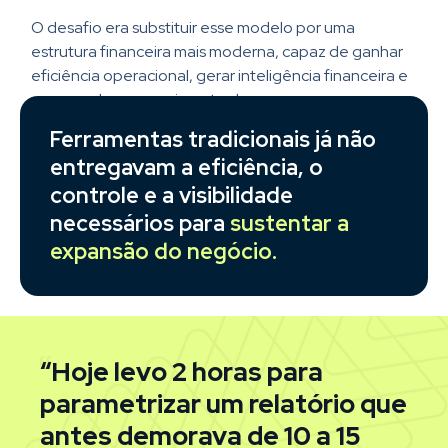
O desafio era substituir esse modelo por uma
estrutura financeira mais moderna, capaz de ganhar
eficiência operacional, gerar inteligência financeira e
acompanhar o crescimento da empresa com
segurança.
Ferramentas tradicionais já não
entregavam a eficiência, o
controle e a visibilidade
necessários para
sustentar a
expansão do negócio.
“Hoje levo 2 horas para
parametrizar um relatório que
antes demorava de 10 a 15