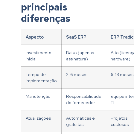
principais
diferenças
Aspecto
SaaS ERP
ERP Tradic
Investimento
Baixo (apenas
Alto (licenç
inicial
assinatura)
hardware)
Tempo de
2-6 meses
6-18 meses
implementação
Manutenção
Responsabilidade
Equipe inte
do fornecedor
TI
Atualizações
Automáticas e
Projetos
gratuitas
custosos