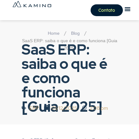
Contato
/
/
Home
Blog
SaaS ERP: saiba o que é e como funciona [Guia
SaaS ERP:
2025]
saiba o que é
e como
funciona
[Guia 2025]
ERP
01/12/2025
2:08 pm