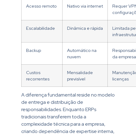
Acesso remoto
Nativo via internet
Requer VP
configuraç
Escalabilidade
Dinâmica e rápida
Limitada pe
infraestrutu
Backup
Automático na
Responsabi
nuvem
da empresa
Custos
Mensalidade
Manutençã
recorrentes
previsível
licenças
A diferença fundamental reside no modelo
de entrega e distribuição de
responsabilidades. Enquanto ERPs
tradicionais transferem toda a
complexidade técnica para a empresa,
criando dependência de expertise interna,