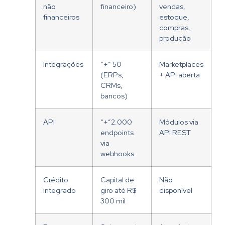
não
financeiro)
vendas,
financeiros
estoque,
compras,
produção
Integrações
“+” 50
Marketplaces
(ERPs,
+ API aberta
CRMs,
bancos)
API
“+”2.000
Módulos via
endpoints
API REST
via
webhooks
Crédito
Capital de
Não
integrado
giro até R$
disponível
300 mil