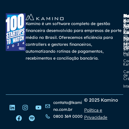
A
Ma
Us
Ba
K
a
o
Cur
Kamino é um software completo de gestão
K
Gra
So
ap
a
financeira desenvolvido para empresas de porte
Pa
K
Ca
Ka
de
médio no Brasil. Oferecemos eficiência para
no
Re
Su
Ka
se
na
controllers e gestores financeiros,
Con
Bl
Míd
sm
automatizando rotinas de pagamentos,
Rel
Car
recebimentos e conciliação bancária.
Co
Ka
Ca
de
Cr
Int
© 2025 Kamino
contato@kami
no.com.br
Política e
0800 369 0000
Privacidade