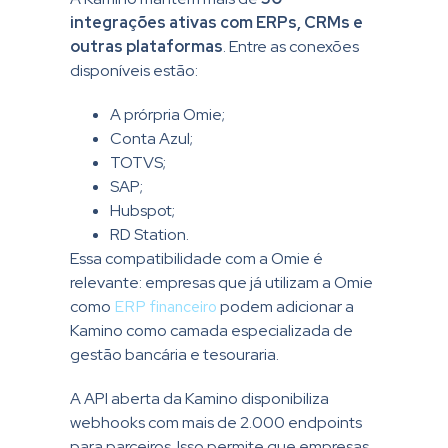
integrações ativas com ERPs, CRMs e
outras plataformas
. Entre as conexões
disponíveis estão:
A prórpria Omie;
Conta Azul;
TOTVS;
SAP;
Hubspot;
RD Station.
Essa compatibilidade com a Omie é
relevante: empresas que já utilizam a Omie
como
ERP financeiro
podem adicionar a
Kamino como camada especializada de
gestão bancária e tesouraria.
A API aberta da Kamino disponibiliza
webhooks com mais de 2.000 endpoints
para parceiros. Isso permite que empresas