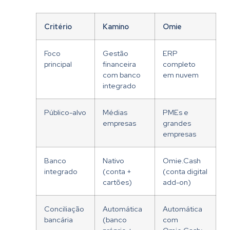
Critério
Kamino
Omie
Foco
Gestão
ERP
principal
financeira
completo
com banco
em nuvem
integrado
Público-alvo
Médias
PMEs e
empresas
grandes
empresas
Banco
Nativo
Omie.Cash
integrado
(conta +
(conta digital
cartões)
add-on)
Conciliação
Automática
Automática
bancária
(banco
com