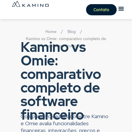
Contato
/
/
Home
Blog
Kamino vs Omie: comparativo completo de
Kamino vs
software financeiro
Omie:
comparativo
completo de
software
financeiro
Comparativo detalhado entre Kamino
e Omie avalia funcionalidades
financeiras, integrações, preços e