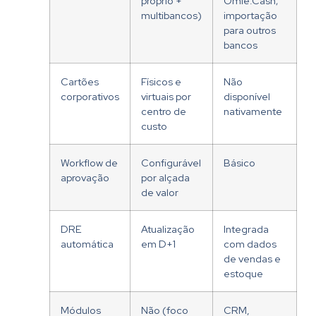
próprio +
Omie.Cash;
multibancos)
importação
para outros
bancos
Cartões
Físicos e
Não
corporativos
virtuais por
disponível
centro de
nativamente
custo
Workflow de
Configurável
Básico
aprovação
por alçada
de valor
DRE
Atualização
Integrada
automática
em D+1
com dados
de vendas e
estoque
Módulos
Não (foco
CRM,