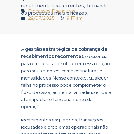
recebimentos recorrentes, tornando
Processos Financeiros
os processos mais eficazes.
29/07/2025
9:17 am
A
gestão estratégica da cobrança de
recebimentos recorrentes
é essencial
para empresas que oferecem essa opção
para seus clientes, como assinaturas e
mensalidades. Nesse contexto, qualquer
falha no processo pode comprometer o
fluxo de caixa, aumentar a inadimplência e
até impactar o funcionamento da
operação.
recebimentos esquecidos, transações
recusadas e problemas operacionais não