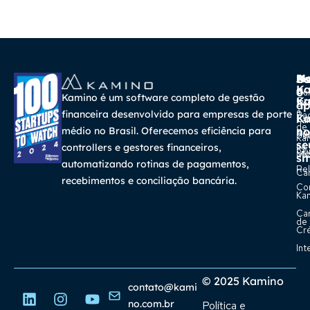
A
Ma
Us
Ba
K
a
o
Cur
Kamino é um software completo de gestão
K
Gra
So
ap
a
financeira desenvolvido para empresas de porte
Pa
K
Ca
Ka
de
médio no Brasil. Oferecemos eficiência para
no
Re
Su
Ka
se
na
controllers e gestores financeiros,
Con
Bl
Míd
sm
automatizando rotinas de pagamentos,
Rel
Car
recebimentos e conciliação bancária.
Co
Ka
Ca
de
Cr
Int
© 2025 Kamino
contato@kami
no.com.br
Política e