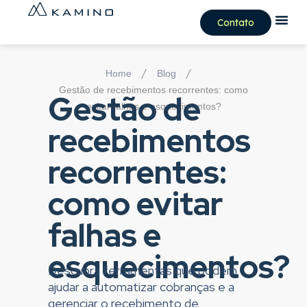
Contato
/
/
Home
Blog
Gestão de recebimentos recorrentes: como
Gestão de
evitar falhas e esquecimentos?
recebimentos
recorrentes:
como evitar
falhas e
esquecimentos?
Descubra ferramentas que podem
ajudar a automatizar cobranças e a
gerenciar o recebimento de