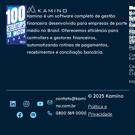
A
Ma
Us
Ba
K
a
o
Cur
Kamino é um software completo de gestão
K
Gra
So
ap
a
financeira desenvolvido para empresas de porte
Pa
K
Ca
Ka
de
médio no Brasil. Oferecemos eficiência para
no
Re
Su
Ka
se
na
controllers e gestores financeiros,
Con
Bl
Míd
sm
automatizando rotinas de pagamentos,
Rel
Car
recebimentos e conciliação bancária.
Co
Ka
Ca
de
Cr
Int
© 2025 Kamino
contato@kami
no.com.br
Política e
0800 369 0000
Privacidade