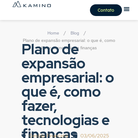
Contato
/
/
Home
Blog
Plano de expansão empresarial: o que é, como
Plano de
fazer, tecnologias e finanças
expansão
empresarial: o
que é, como
fazer,
tecnologias e
finanças
Gestão Financeira
03/06/2025