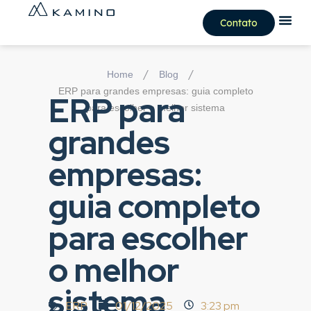
Contato
/
/
Home
Blog
ERP para grandes empresas: guia completo
ERP para
para escolher o melhor sistema
grandes
empresas:
guia completo
para escolher
o melhor
sistema
ERP
01/12/2025
3:23 pm