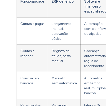
Funcionalidade
ERP genérico
Software
financeiro
especializad
Contas a pagar
Lançamento
Automação
manual,
com workflow
aprovação
de alçadas
básica
Contas a
Registro de
Cobrança
receber
títulos, baixa
automatizada
manual
régua de
recebimento
Conciliação
Manual ou
Automática
bancária
semiautomática
em tempo
real, múltiplos
bancos
Pagamentos
Via arquivo
Integração