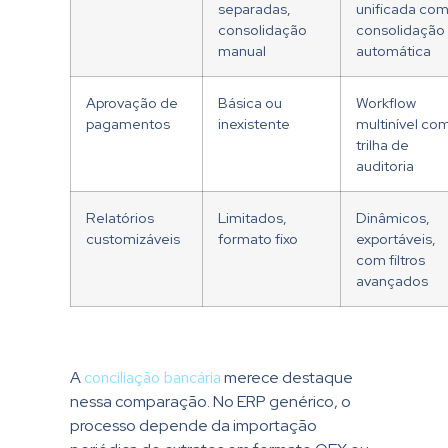
separadas,
unificada co
consolidação
consolidação
manual
automática
Aprovação de
Básica ou
Workflow
pagamentos
inexistente
multinível co
trilha de
auditoria
Relatórios
Limitados,
Dinâmicos,
customizáveis
formato fixo
exportáveis,
com filtros
avançados
A
conciliação bancária
merece destaque
nessa comparação. No ERP genérico, o
processo depende da importação