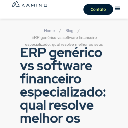
Contato
/
/
Home
Blog
ERP genérico vs software financeiro
especializado: qual resolve melhor os seus
ERP genérico
problemas?
vs software
financeiro
especializado:
qual resolve
melhor os