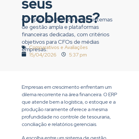
seus
problemas?
Comparativo técnico entre sistemas
de gestão ampla e plataformas
financeiras dedicadas, com critérios
objetivos para CFOs de médias
Comparativos e Avaliações
empresas.
15/04/2026
5:37 pm
Empresas em crescimento enfrentam um
dilema recorrente na área financeira. O ERP
que atende bem a logística, o estoque e a
produção raramente oferece a mesma
profundidade no controle de tesouraria,
conciliação e relatórios gerenciais.
A escolha entre um sistema de gestão