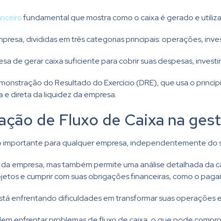
anceiro
fundamental que mostra como o caixa é gerado e utiliz
mpresa, divididas em três categorias principais: operações, inv
a de gerar caixa suficiente para cobrir suas despesas, investi
Demonstração do Resultado do Exercício (DRE), que usa o princ
a e direta da liquidez da empresa.
ção de Fluxo de Caixa na gest
o importante para qualquer empresa, independentemente do s
z da empresa, mas também permite uma análise detalhada da c
rojetos e cumprir com suas obrigações financeiras, como o pa
stá enfrentando dificuldades em transformar suas operações em
 enfrentar problemas de fluxo de caixa, o que pode comprom