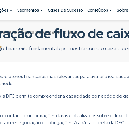
ções
Segmentos
Cases De Sucesso
Conteúdos
Sobre
ação de fluxo de cai
de caixa? Descubra agora como fazer!
!
am
o financeiro fundamental que mostra como o caixa é gera
 relatórios financeiros mais relevantes para avaliar a real saú
eríodo.
, a DFC permite compreender a capacidade do negócio de gera
 contar com informações claras e atualizadas sobre o fluxo de
 ou renegociação de obrigações. A análise correta da DFC cont