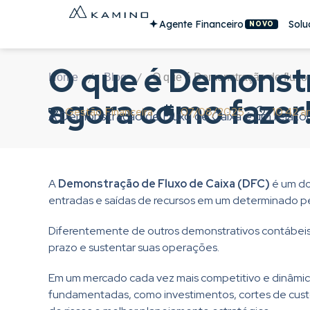
Agente Financeiro
Solu
NOVO
O que é Demonstr
/
/
Home
Blog
O que é Demonstração de fluxo 
agora como fazer
Gestão Financeira
07/08/2025
10:42 
A Demonstração de Fluxo de Caixa é um relatóri
A
Demonstração de Fluxo de Caixa (DFC)
é um dos
entradas e saídas de recursos em um determinado p
Diferentemente de outros demonstrativos contábeis
prazo e sustentar suas operações.
Em um mercado cada vez mais competitivo e dinâmico,
fundamentadas, como investimentos, cortes de custos