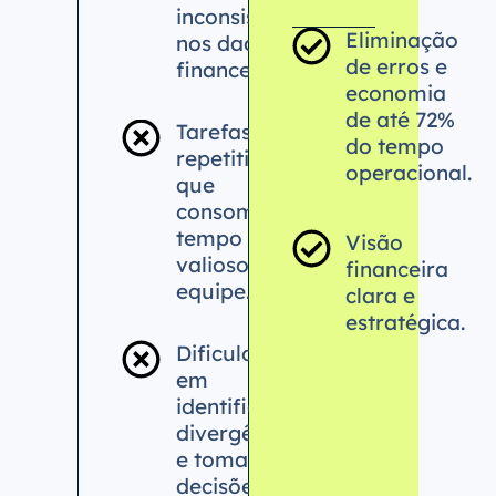
inconsistências
Eliminação
nos dados
de erros e
financeiros.
economia
de até 72%
Tarefas
do tempo
repetitivas
operacional.
que
consomem
tempo
Visão
valioso da
financeira
equipe.
clara e
estratégica.
Dificuldade
em
identificar
divergências
e tomar
decisões