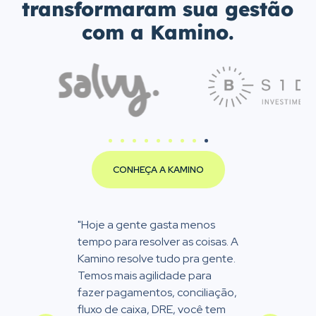
transformaram sua gestão
com a Kamino.
CONHEÇA A KAMINO
"Hoje a gente gasta menos
"Exi
tempo para resolver as coisas. A
da 
Kamino resolve tudo pra gente.
tem
Temos mais agilidade para
em 
fazer pagamentos, conciliação,
foca
A
fluxo de caixa, DRE, você tem
estr