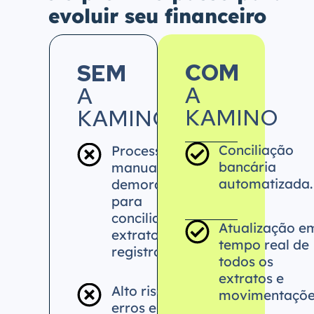
evoluir seu financeiro
COM
SEM
A
A
KAMINO
KAMINO
Conciliação
Processo
bancária
manual e
automatizada.
demorado
para
conciliar
Atualização e
extratos e
tempo real de
registros.
todos os
extratos e
Alto risco de
movimentaçõe
erros e