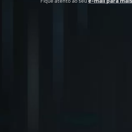
Fique atento ao seu
e-mail para mais