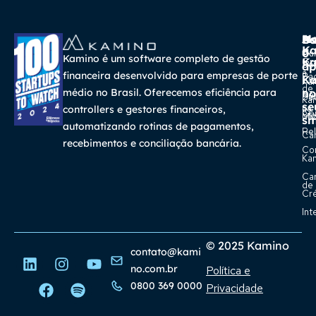
A
Ma
Us
Ba
K
a
o
Cur
Kamino é um software completo de gestão
K
Gra
So
ap
a
financeira desenvolvido para empresas de porte
Pa
K
Ca
Ka
de
médio no Brasil. Oferecemos eficiência para
no
Re
Su
Ka
se
na
controllers e gestores financeiros,
Con
Bl
Míd
sm
automatizando rotinas de pagamentos,
Rel
Car
recebimentos e conciliação bancária.
Co
Ka
Ca
de
Cr
Int
© 2025 Kamino
contato@kami
no.com.br
Política e
0800 369 0000
Privacidade